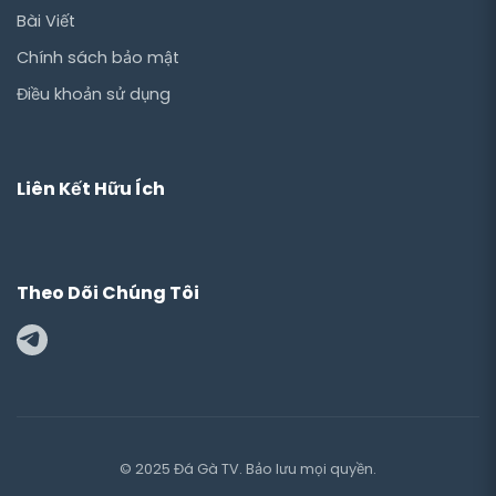
Bài Viết
Chính sách bảo mật
Điều khoản sử dụng
Liên Kết Hữu Ích
Theo Dõi Chúng Tôi
© 2025 Đá Gà TV. Bảo lưu mọi quyền.