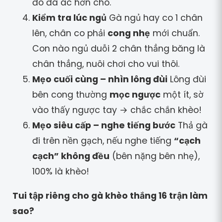
đó đá ác hơn chó.
Kiểm tra lúc ngủ
Gà ngủ hay co 1 chân
lên, chân co phải
cong nhẹ
mới chuẩn.
Con nào ngủ duỗi 2 chân thẳng băng là
chân thẳng, nuôi chơi cho vui thôi.
Mẹo cuối cùng – nhìn lông đùi
Lông đùi
bên cong thường
mọc ngược
một ít, sờ
vào thấy ngược tay → chắc chắn khèo!
Mẹo siêu cấp – nghe tiếng bước
Thả gà
đi trên nền gạch, nếu nghe tiếng
“cạch
cạch” không đều
(bên nặng bên nhẹ),
100% là khèo!
Tui tập riêng cho gà khèo thắng 16 trận làm
sao?