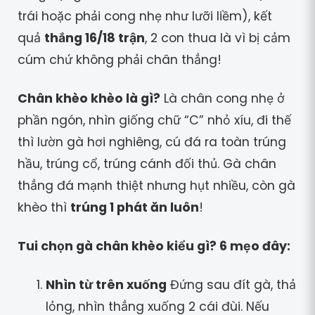
trái hoặc phải cong nhẹ như lưỡi liềm), kết
quả
thắng 16/18 trận
, 2 con thua là vì bị cảm
cúm chứ không phải chân thẳng!
Chân khèo khèo là gì?
Là chân cong nhẹ ở
phần ngón, nhìn giống chữ “C” nhỏ xíu, đi thế
thì lườn gà hơi nghiêng, cú đá ra toàn trúng
hầu, trúng cổ, trúng cánh đối thủ. Gà chân
thẳng đá mạnh thiệt nhưng hụt nhiều, còn gà
khèo thì
trúng 1 phát ăn luôn
!
Tui chọn gà chân khèo kiểu gì? 6 mẹo đây:
Nhìn từ trên xuống
Đứng sau đít gà, thả
lỏng, nhìn thẳng xuống 2 cái đùi. Nếu