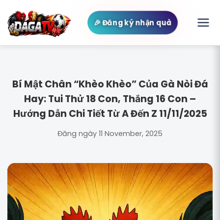
🎉 Đăng ký nhận quà
Bí Mật Chân “Khèo Khèo” Của Gà Nòi Đá
Hay: Tui Thử 18 Con, Thắng 16 Con –
Hướng Dẫn Chi Tiết Từ A Đến Z 11/11/2025
Đăng ngày 11 November, 2025