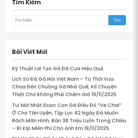
Tìm Kiếm
Tìm
Bài Viết Mới
Kỹ Thuật Lai Tạo Gà Đá Cựa Hiệu Quả
Lịch Sử Đá Gà Nòi Việt Nam – Từ Thời Vua
Chúa Đến Chuồng Gà Nhà Quê, Kể Chuyện
Thiệt Chứ Không Phải Chém Gió 19/11/2025
Tui Mới Nhặt Được Con Gà Điều Đỏ “Ve Chai”
Ở Chợ Tân Uyên, Tập Lực 42 Ngày Đá Muốn
Rách Màn Hình, Bán 38 Triệu Luôn Trong Chiều
– Bí Kíp Miễn Phí Cho Anh Em 19/11/2025