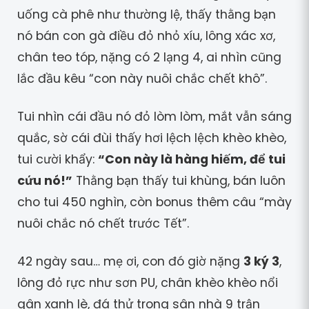
uống cà phê như thường lệ, thấy thằng bạn
nó bán con gà điều đỏ nhỏ xíu, lông xác xơ,
chân teo tóp, nặng có 2 lạng 4, ai nhìn cũng
lắc đầu kêu “con này nuôi chắc chết khô”.
Tui nhìn cái đầu nó đỏ lòm lòm, mắt vẫn sáng
quắc, sờ cái đùi thấy hơi lệch lệch khèo khèo,
tui cười khẩy:
“Con này là hàng hiếm, để tui
cứu nó!”
Thằng bạn thấy tui khùng, bán luôn
cho tui 450 nghìn, còn bonus thêm câu “mày
nuôi chắc nó chết trước Tết”.
42 ngày sau… mẹ ơi, con đó giờ nặng
3 ký 3
,
lông đỏ rực như sơn PU, chân khèo khèo nổi
gân xanh lè, đá thử trong sân nhà 9 trận