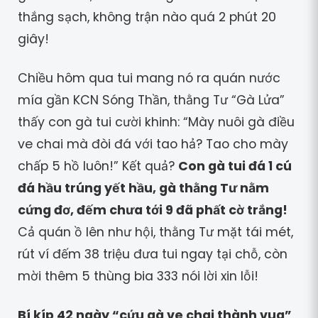
thắng sạch, không trận nào quá 2 phút 20
giây!
Chiều hôm qua tui mang nó ra quán nước
mía gần KCN Sóng Thần, thằng Tư “Gà Lửa”
thấy con gà tui cười khinh: “Mày nuôi gà điều
ve chai mà đòi đá với tao hả? Tao cho mày
chấp 5 hồ luôn!” Kết quả?
Con gà tui đá 1 cú
đá hầu trúng yết hầu, gà thằng Tư nằm
cứng đơ, đếm chưa tới 9 đã phất cờ trắng!
Cả quán ồ lên như hội, thằng Tư mặt tái mét,
rút ví đếm 38 triệu đưa tui ngay tại chỗ, còn
mời thêm 5 thùng bia 333 nói lời xin lỗi!
Bí kíp 42 ngày “cứu gà ve chai thành vua”