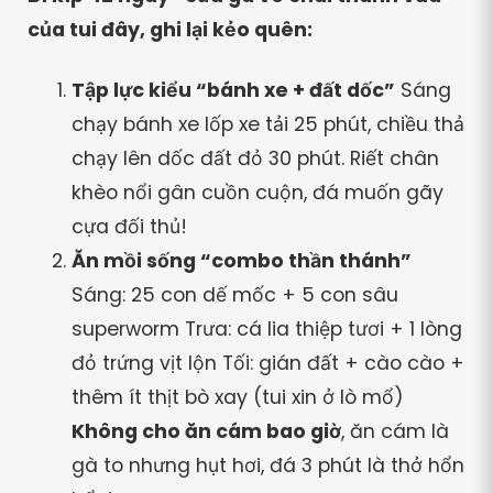
của tui đây, ghi lại kẻo quên:
Tập lực kiểu “bánh xe + đất dốc”
Sáng
chạy bánh xe lốp xe tải 25 phút, chiều thả
chạy lên dốc đất đỏ 30 phút. Riết chân
khèo nổi gân cuồn cuộn, đá muốn gãy
cựa đối thủ!
Ăn mồi sống “combo thần thánh”
Sáng: 25 con dế mốc + 5 con sâu
superworm Trưa: cá lia thiệp tươi + 1 lòng
đỏ trứng vịt lộn Tối: gián đất + cào cào +
thêm ít thịt bò xay (tui xin ở lò mổ)
Không cho ăn cám bao giờ
, ăn cám là
gà to nhưng hụt hơi, đá 3 phút là thở hổn