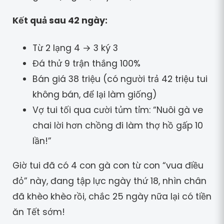
Kết quả sau 42 ngày:
Từ 2 lạng 4 → 3 ký 3
Đá thử 9 trận thắng 100%
Bán giá 38 triệu (có người trả 42 triệu tui
không bán, để lại làm giống)
Vợ tui tối qua cười tủm tỉm: “Nuôi gà ve
chai lời hơn chồng đi làm thợ hồ gấp 10
lần!”
Giờ tui đã có 4 con gà con từ con “vua điều
đỏ” này, đang tập lực ngày thứ 18, nhìn chân
đã khèo khèo rồi, chắc 25 ngày nữa lại có tiền
ăn Tết sớm!