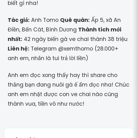
biết gì nha!
Tác giả:
Anh Tomo
Quê quán:
Ấp 5, xã An
Điền, Bến Cát, Bình Dương
Thành tích mới
nhất:
42 ngày biến gà ve chai thành 38 triệu
Liên hệ:
Telegram @xemthomo (28.000+
anh em, nhắn là tui trả lời liền)
Anh em đọc xong thấy hay thì share cho
thằng bạn đang nuôi gà ế ẩm đọc nha! Chúc
anh em nhặt được con ve chai nào cũng
thành vua, tiền vô như nước!