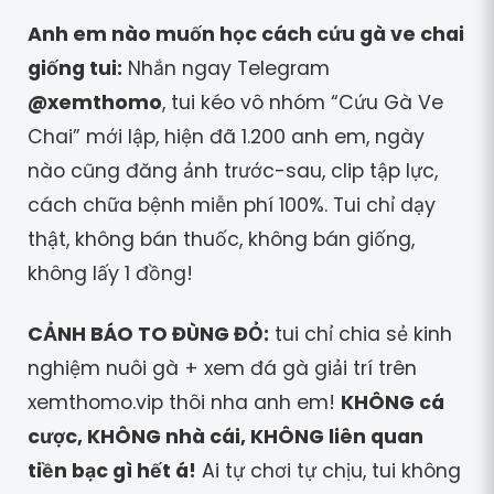
Anh em nào muốn học cách cứu gà ve chai
giống tui:
Nhắn ngay Telegram
@xemthomo
, tui kéo vô nhóm “Cứu Gà Ve
Chai” mới lập, hiện đã 1.200 anh em, ngày
nào cũng đăng ảnh trước-sau, clip tập lực,
cách chữa bệnh miễn phí 100%. Tui chỉ dạy
thật, không bán thuốc, không bán giống,
không lấy 1 đồng!
CẢNH BÁO TO ĐÙNG ĐỎ:
tui chỉ chia sẻ kinh
nghiệm nuôi gà + xem đá gà giải trí trên
xemthomo.vip thôi nha anh em!
KHÔNG cá
cược, KHÔNG nhà cái, KHÔNG liên quan
tiền bạc gì hết á!
Ai tự chơi tự chịu, tui không