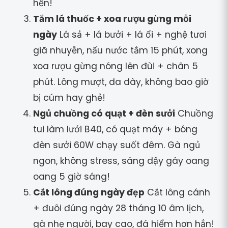
hển!
Tắm lá thuốc + xoa rượu gừng mỗi
ngày
Lá sả + lá bưởi + lá ổi + nghệ tươi
giã nhuyễn, nấu nước tắm 15 phút, xong
xoa rượu gừng nóng lên đùi + chân 5
phút. Lông mượt, da dày, không bao giờ
bị cúm hay ghẻ!
Ngủ chuồng có quạt + đèn sưởi
Chuồng
tui làm lưới B40, có quạt máy + bóng
đèn sưởi 60W chạy suốt đêm. Gà ngủ
ngon, không stress, sáng dậy gáy oang
oang 5 giờ sáng!
Cắt lông đúng ngày đẹp
Cắt lông cánh
+ đuôi đúng ngày 28 tháng 10 âm lịch,
gà nhẹ người, bay cao, đá hiểm hơn hẳn!