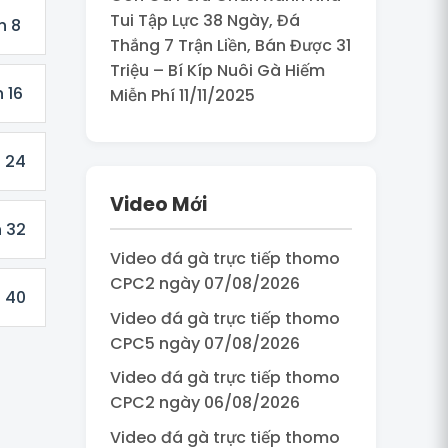
Tui Tập Lực 38 Ngày, Đá
n 8
Thắng 7 Trận Liền, Bán Được 31
Triệu – Bí Kíp Nuôi Gà Hiếm
 16
Miễn Phí 11/11/2025
n 24
Video Mới
n 32
Video đá gà trực tiếp thomo
CPC2 ngày 07/08/2026
n 40
Video đá gà trực tiếp thomo
CPC5 ngày 07/08/2026
Video đá gà trực tiếp thomo
CPC2 ngày 06/08/2026
Video đá gà trực tiếp thomo