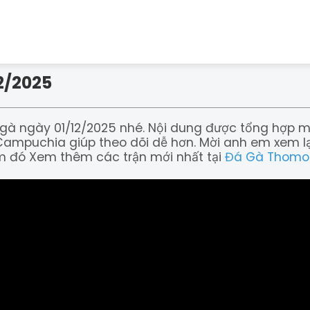
12/2025
 gà ngày 01/12/2025 nhé. Nội dung được tổng hợp 
ếp Campuchia giúp theo dõi dễ hơn. Mời anh em xem lạ
m đó Xem thêm các trận mới nhất tại
Đá Gà Thomo