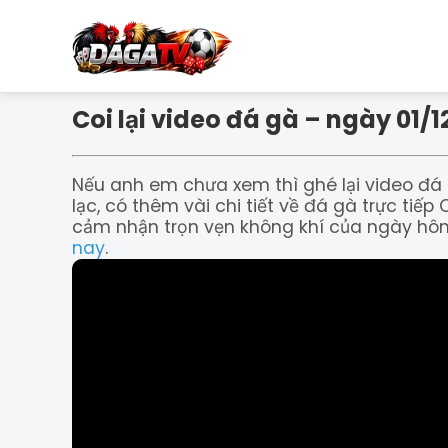
Coi lại video đá gà – ngày 01/
Nếu anh em chưa xem thì ghé lại video đá
lạc, có thêm vài chi tiết về đá gà trực ti
cảm nhận trọn vẹn không khí của ngày hô
nay
.