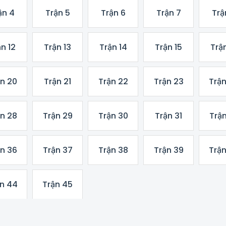
ận 4
Trận 5
Trận 6
Trận 7
Trậ
ận 12
Trận 13
Trận 14
Trận 15
Trận
n 20
Trận 21
Trận 22
Trận 23
Trậ
n 28
Trận 29
Trận 30
Trận 31
Trậ
n 36
Trận 37
Trận 38
Trận 39
Trậ
n 44
Trận 45