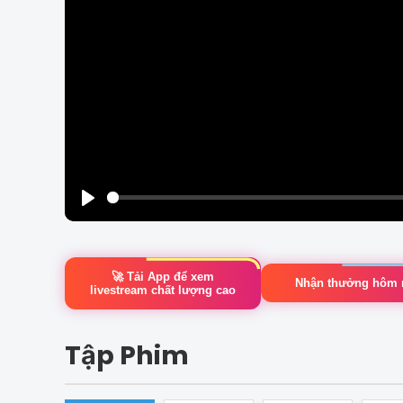
Play
🚀 Tải App để xem
Nhận thưởng hôm 
livestream chất lượng cao
Tập Phim