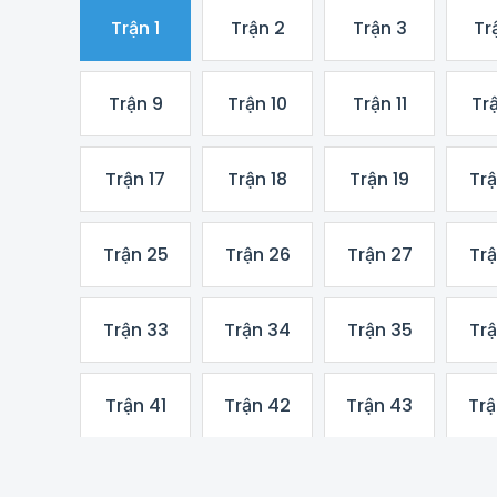
Trận 1
Trận 2
Trận 3
Tr
Trận 9
Trận 10
Trận 11
Tr
Trận 17
Trận 18
Trận 19
Trậ
Trận 25
Trận 26
Trận 27
Trậ
Trận 33
Trận 34
Trận 35
Trậ
Trận 41
Trận 42
Trận 43
Trậ