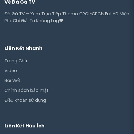
Về Đá Gà TV
Đá Gà TV – Xem Trực Tiếp Thomo CPC1-CPC5 Full HD Miễn
Phí, Chỉ Giải Trí Không Lag❤️.
Liên Kết Nhanh
Trang Chủ
Video
Bài Viết
Chính sách bảo mật
Điều khoản sử dụng
Liên Kết Hữu Ích