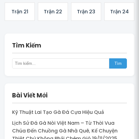
Trận 21
Trận 22
Trận 23
Trận 24
Trận 25
Trận 26
Trận 27
Trận 28
Tìm Kiếm
Trận 29
Trận 30
Trận 31
Trận 32
Tìm
Trận 33
Trận 34
Trận 35
Trận 36
Bài Viết Mới
Trận 37
Trận 38
Trận 39
Trận 40
Kỹ Thuật Lai Tạo Gà Đá Cựa Hiệu Quả
Trận 41
Trận 42
Trận 43
Trận 44
Lịch Sử Đá Gà Nòi Việt Nam – Từ Thời Vua
Chúa Đến Chuồng Gà Nhà Quê, Kể Chuyện
Trận 45
Trận 46
Trận 47
Trận 48
Thiệt Chứ Không Phải Chém Gió 19/11/2025