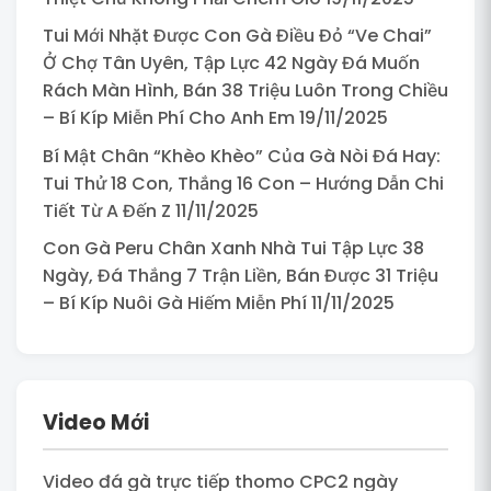
Tui Mới Nhặt Được Con Gà Điều Đỏ “Ve Chai”
Ở Chợ Tân Uyên, Tập Lực 42 Ngày Đá Muốn
Trận 49
Trận 50
Trận 51
Trận 52
Rách Màn Hình, Bán 38 Triệu Luôn Trong Chiều
– Bí Kíp Miễn Phí Cho Anh Em 19/11/2025
Bí Mật Chân “Khèo Khèo” Của Gà Nòi Đá Hay:
Tui Thử 18 Con, Thắng 16 Con – Hướng Dẫn Chi
Tiết Từ A Đến Z 11/11/2025
Con Gà Peru Chân Xanh Nhà Tui Tập Lực 38
Ngày, Đá Thắng 7 Trận Liền, Bán Được 31 Triệu
– Bí Kíp Nuôi Gà Hiếm Miễn Phí 11/11/2025
Video Mới
Video đá gà trực tiếp thomo CPC2 ngày