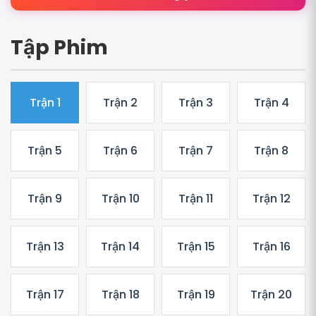
Tập Phim
Trận 1
Trận 2
Trận 3
Trận 4
Trận 5
Trận 6
Trận 7
Trận 8
Trận 9
Trận 10
Trận 11
Trận 12
Trận 13
Trận 14
Trận 15
Trận 16
Trận 17
Trận 18
Trận 19
Trận 20