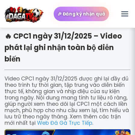
🎉 Đăng ký nhận quà
🔥 CPC1 ngày 31/12/2025 – Video
phát lại ghi nhận toàn bộ diễn
biến
Video CPC1 ngày 31/12/2025 được ghi lại đầy đủ
theo trình tự thời gian, tập trung vào diễn biến
thực tế, không gian và nhịp điệu của sự kiện
trong ngày. Nội dung mang tính tư liệu rõ ràng,
giúp người xem theo dõi lại CPC1 một cách liền
mạch, phù hợp cho nhu cầu xem lại, tìm hiểu và
lưu trữ theo ngày tháng. Xem thêm các trận
mới nhất tại
Web Đá Gà Trực Tiếp
.