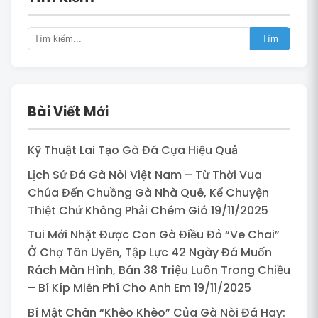
Tìm
Bài Viết Mới
Kỹ Thuật Lai Tạo Gà Đá Cựa Hiệu Quả
Lịch Sử Đá Gà Nòi Việt Nam – Từ Thời Vua
Chúa Đến Chuồng Gà Nhà Quê, Kể Chuyện
Thiệt Chứ Không Phải Chém Gió 19/11/2025
Tui Mới Nhặt Được Con Gà Điều Đỏ “Ve Chai”
Ở Chợ Tân Uyên, Tập Lực 42 Ngày Đá Muốn
Rách Màn Hình, Bán 38 Triệu Luôn Trong Chiều
– Bí Kíp Miễn Phí Cho Anh Em 19/11/2025
Bí Mật Chân “Khèo Khèo” Của Gà Nòi Đá Hay: