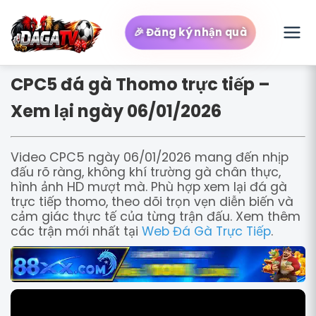
🎉 Đăng ký nhận quà
CPC5 đá gà Thomo trực tiếp –
Xem lại ngày 06/01/2026
Video CPC5 ngày 06/01/2026 mang đến nhịp
đấu rõ ràng, không khí trường gà chân thực,
hình ảnh HD mượt mà. Phù hợp xem lại đá gà
trực tiếp thomo, theo dõi trọn vẹn diễn biến và
cảm giác thực tế của từng trận đấu. Xem thêm
các trận mới nhất tại
Web Đá Gà Trực Tiếp
.