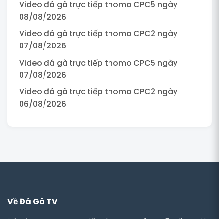
Video đá gà trực tiếp thomo CPC5 ngày
08/08/2026
Video đá gà trực tiếp thomo CPC2 ngày
07/08/2026
Video đá gà trực tiếp thomo CPC5 ngày
07/08/2026
Video đá gà trực tiếp thomo CPC2 ngày
06/08/2026
Về Đá Gà TV