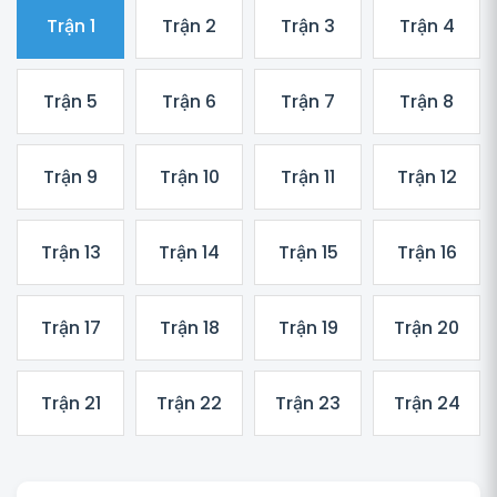
Trận 1
Trận 2
Trận 3
Trận 4
Trận 5
Trận 6
Trận 7
Trận 8
Trận 9
Trận 10
Trận 11
Trận 12
Trận 13
Trận 14
Trận 15
Trận 16
Trận 17
Trận 18
Trận 19
Trận 20
Trận 21
Trận 22
Trận 23
Trận 24
Trận 25
Trận 26
Trận 27
Trận 28