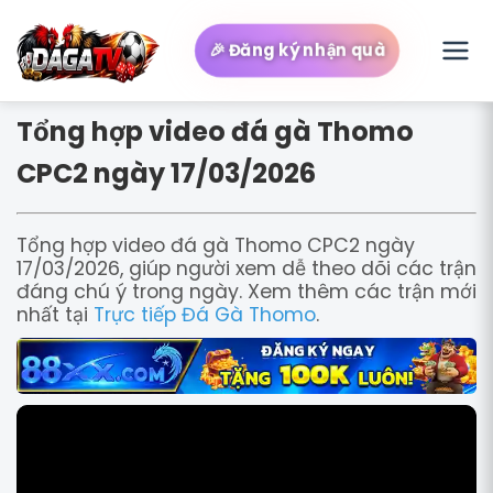
🎉 Đăng ký nhận quà
Tổng hợp video đá gà Thomo
CPC2 ngày 17/03/2026
Tổng hợp video đá gà Thomo CPC2 ngày
17/03/2026, giúp người xem dễ theo dõi các trận
đáng chú ý trong ngày. Xem thêm các trận mới
nhất tại
Trực tiếp Đá Gà Thomo
.