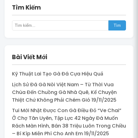
Tìm Kiếm
Trận 29
Trận 30
Trận 31
Trận 32
Tìm
Trận 33
Trận 34
Trận 35
Trận 36
Bài Viết Mới
Trận 37
Trận 38
Kỹ Thuật Lai Tạo Gà Đá Cựa Hiệu Quả
Lịch Sử Đá Gà Nòi Việt Nam – Từ Thời Vua
Chúa Đến Chuồng Gà Nhà Quê, Kể Chuyện
Thiệt Chứ Không Phải Chém Gió 19/11/2025
Tui Mới Nhặt Được Con Gà Điều Đỏ “Ve Chai”
Ở Chợ Tân Uyên, Tập Lực 42 Ngày Đá Muốn
Rách Màn Hình, Bán 38 Triệu Luôn Trong Chiều
– Bí Kíp Miễn Phí Cho Anh Em 19/11/2025