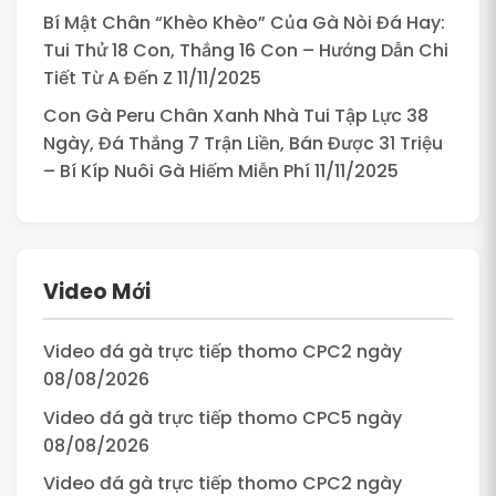
Bí Mật Chân “Khèo Khèo” Của Gà Nòi Đá Hay:
Tui Thử 18 Con, Thắng 16 Con – Hướng Dẫn Chi
Tiết Từ A Đến Z 11/11/2025
Con Gà Peru Chân Xanh Nhà Tui Tập Lực 38
Ngày, Đá Thắng 7 Trận Liền, Bán Được 31 Triệu
– Bí Kíp Nuôi Gà Hiếm Miễn Phí 11/11/2025
Video Mới
Video đá gà trực tiếp thomo CPC2 ngày
08/08/2026
Video đá gà trực tiếp thomo CPC5 ngày
08/08/2026
Video đá gà trực tiếp thomo CPC2 ngày