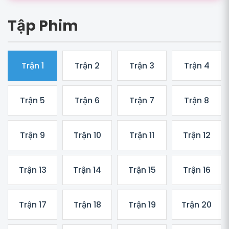
Tập Phim
Trận 1
Trận 2
Trận 3
Trận 4
Trận 5
Trận 6
Trận 7
Trận 8
Trận 9
Trận 10
Trận 11
Trận 12
Trận 13
Trận 14
Trận 15
Trận 16
Trận 17
Trận 18
Trận 19
Trận 20