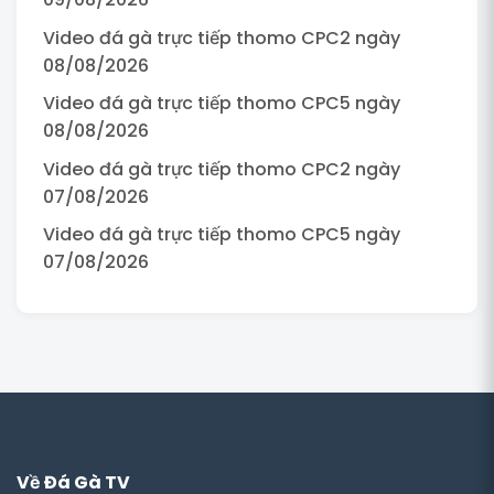
Video đá gà trực tiếp thomo CPC2 ngày
08/08/2026
Video đá gà trực tiếp thomo CPC5 ngày
08/08/2026
Video đá gà trực tiếp thomo CPC2 ngày
07/08/2026
Video đá gà trực tiếp thomo CPC5 ngày
07/08/2026
Về Đá Gà TV