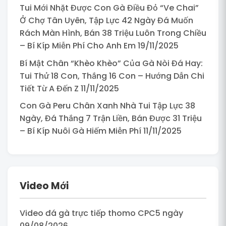
Tui Mới Nhặt Được Con Gà Điều Đỏ “Ve Chai”
Ở Chợ Tân Uyên, Tập Lực 42 Ngày Đá Muốn
Rách Màn Hình, Bán 38 Triệu Luôn Trong Chiều
– Bí Kíp Miễn Phí Cho Anh Em 19/11/2025
Bí Mật Chân “Khèo Khèo” Của Gà Nòi Đá Hay:
Tui Thử 18 Con, Thắng 16 Con – Hướng Dẫn Chi
Tiết Từ A Đến Z 11/11/2025
Con Gà Peru Chân Xanh Nhà Tui Tập Lực 38
Ngày, Đá Thắng 7 Trận Liền, Bán Được 31 Triệu
– Bí Kíp Nuôi Gà Hiếm Miễn Phí 11/11/2025
Video Mới
Video đá gà trực tiếp thomo CPC5 ngày
09/08/2026