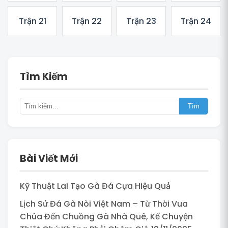
Trận 21
Trận 22
Trận 23
Trận 24
Trận 25
Trận 26
Trận 27
Trận 28
Tìm Kiếm
Trận 29
Trận 30
Trận 31
Trận 32
Tìm
Trận 33
Trận 34
Trận 35
Trận 36
Bài Viết Mới
Trận 37
Trận 38
Trận 39
Trận 40
Kỹ Thuật Lai Tạo Gà Đá Cựa Hiệu Quả
Trận 41
Trận 42
Trận 43
Trận 44
Lịch Sử Đá Gà Nòi Việt Nam – Từ Thời Vua
Chúa Đến Chuồng Gà Nhà Quê, Kể Chuyện