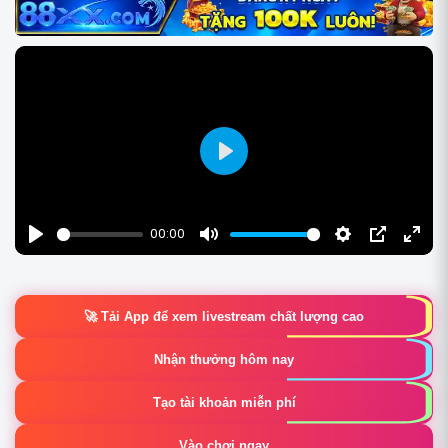
Play
00:00
Play
Mute
Settings
PIP
Ente
full
🚀 Tải App để xem livestream chất lượng cao
Nhận thưởng hôm nay
Tạo tài khoản miễn phí
Vào chơi ngay