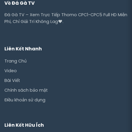
Về Đá Gà TV
Đá Gà TV – Xem Trực Tiếp Thomo CPC1-CPC5 Full HD Miễn
Phí, Chỉ Giải Trí Không Lag❤️.
Liên Kết Nhanh
Trang Chủ
Video
Bài Viết
Chính sách bảo mật
Điều khoản sử dụng
Liên Kết Hữu Ích