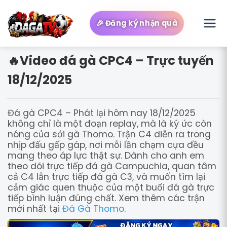
🎉 Đăng ký nhận quà
🔥Video đá gà CPC4 – Trực tuyến
18/12/2025
Đá gà CPC4 – Phát lại hôm nay 18/12/2025
không chỉ là một đoạn replay, mà là ký ức còn
nóng của sới gà Thomo. Trận C4 diễn ra trong
nhịp đấu gấp gáp, nơi mỗi lần chạm cựa đều
mang theo áp lực thật sự. Dành cho anh em
theo dõi trực tiếp đá gà Campuchia, quan tâm
cả C4 lẫn trực tiếp đá gà C3, và muốn tìm lại
cảm giác quen thuộc của một buổi đá gà trực
tiếp bình luận đúng chất. Xem thêm các trận
mới nhất tại
Đá Gà Thomo
.