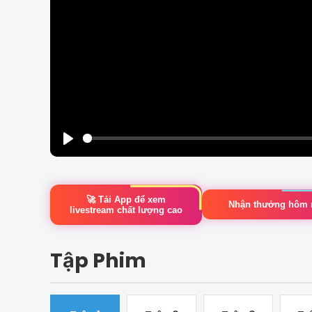
Play
🚀 Tải App để xem
Nhận thưởng hôm 
livestream chất lượng cao
Tập Phim