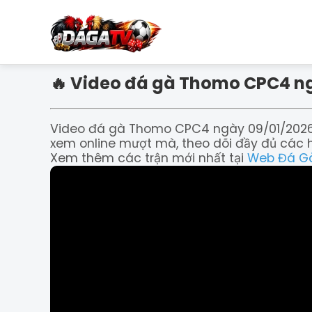
🔥 Video đá gà Thomo CPC4 n
Video đá gà Thomo CPC4 ngày 09/01/2026, 
xem online mượt mà, theo dõi đầy đủ các h
Xem thêm các trận mới nhất tại
Web Đá Gà