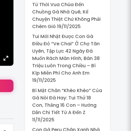
Từ Thời Vua Chúa Đến
Chuồng Gà Nhà Quê, Kể
Chuyện Thiệt Chứ Không Phải
Chém Gió 19/11/2025
Tui Mới Nhặt Được Con Gà
Điều Đỏ “Ve Chai” Ở Chợ Tân
Uyên, Tập Lực 42 Ngày Đá
Muốn Rách Màn Hình, Bán 38
gs
IP
Enter
Triệu Luôn Trong Chiều – Bí
fullscreen
Kíp Miễn Phí Cho Anh Em
19/11/2025
Bí Mật Chân “Khèo Khèo” Của
Gà Nòi Đá Hay: Tui Thử 18
Con, Thắng 16 Con – Hướng
Dẫn Chi Tiết Từ A Đến Z
11/11/2025
Con Gà Peru Chân Xanh Nhà