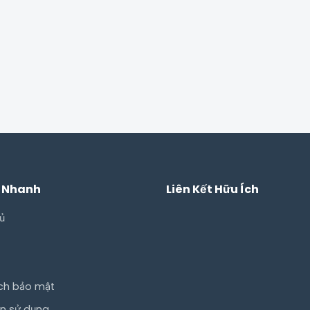
t Nhanh
Liên Kết Hữu Ích
ủ
ch bảo mật
ản sử dụng