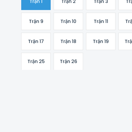
Trận 1
Trận 2
Trận 3
Tr
Trận 9
Trận 10
Trận 11
Tr
Trận 17
Trận 18
Trận 19
Trậ
Trận 25
Trận 26