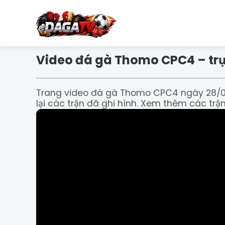
Video đá gà Thomo CPC4 – trự
Trang video đá gà Thomo CPC4 ngày 28/01
lại các trận đã ghi hình. Xem thêm các trậ