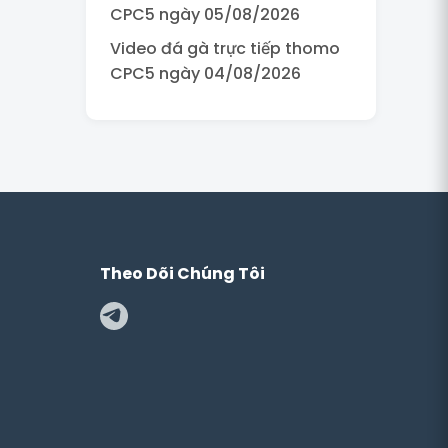
CPC5 ngày 05/08/2026
Video đá gà trực tiếp thomo
CPC5 ngày 04/08/2026
Theo Dõi Chúng Tôi