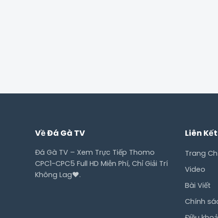
Về Đá Gà TV
Liên Kế
Đá Gà TV – Xem Trực Tiếp Thomo
Trang Ch
CPC1-CPC5 Full HD Miễn Phí, Chỉ Giải Trí
Video
Không Lag❤️.
Bài Viết
Chính sá
Điều kho