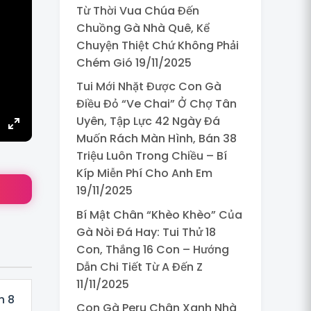
Từ Thời Vua Chúa Đến
Chuồng Gà Nhà Quê, Kể
Chuyện Thiệt Chứ Không Phải
Chém Gió 19/11/2025
Tui Mới Nhặt Được Con Gà
Điều Đỏ “Ve Chai” Ở Chợ Tân
Uyên, Tập Lực 42 Ngày Đá
Muốn Rách Màn Hình, Bán 38
gs
IP
Enter
Triệu Luôn Trong Chiều – Bí
fullscreen
Kíp Miễn Phí Cho Anh Em
19/11/2025
Bí Mật Chân “Khèo Khèo” Của
Gà Nòi Đá Hay: Tui Thử 18
Con, Thắng 16 Con – Hướng
Dẫn Chi Tiết Từ A Đến Z
11/11/2025
n 8
Con Gà Peru Chân Xanh Nhà