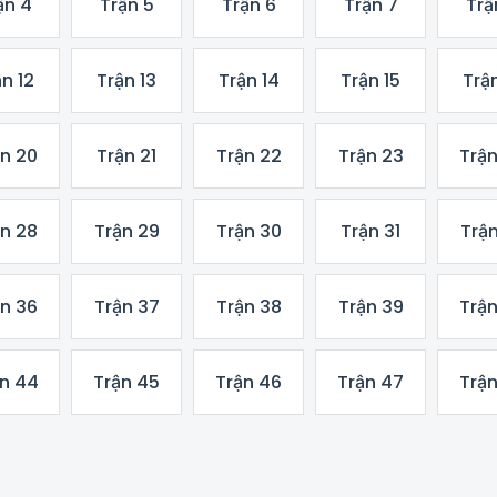
ận 4
Trận 5
Trận 6
Trận 7
Trậ
ận 12
Trận 13
Trận 14
Trận 15
Trận
n 20
Trận 21
Trận 22
Trận 23
Trậ
n 28
Trận 29
Trận 30
Trận 31
Trậ
n 36
Trận 37
Trận 38
Trận 39
Trậ
n 44
Trận 45
Trận 46
Trận 47
Trậ
n 52
Trận 53
Trận 54
Trận 55
Trậ