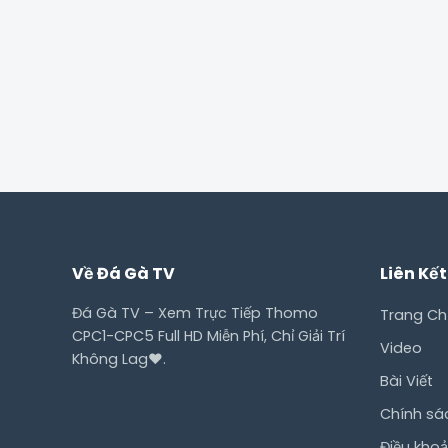
Trận 57
Trận 58
Trận 59
Trậ
Trận 65
Trận 66
Trận 67
Trậ
Về Đá Gà TV
Liên Kế
Đá Gà TV – Xem Trực Tiếp Thomo
Trang Ch
CPC1-CPC5 Full HD Miễn Phí, Chỉ Giải Trí
Video
Không Lag❤️.
Bài Viết
Chính sá
Điều kho