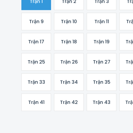
Trận 1
Trận 2
Trận 3
Tr
Trận 9
Trận 10
Trận 11
Tr
Trận 17
Trận 18
Trận 19
Trậ
Trận 25
Trận 26
Trận 27
Trậ
Trận 33
Trận 34
Trận 35
Trậ
Trận 41
Trận 42
Trận 43
Trậ
Trận 49
Trận 50
Trận 51
Trậ