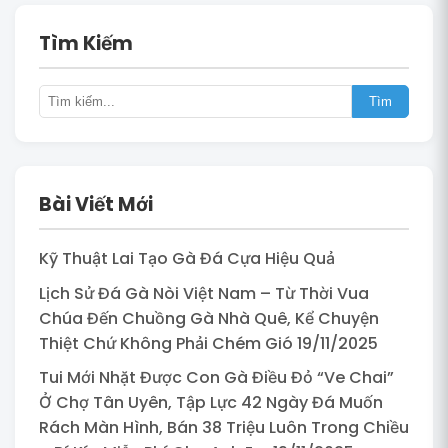
Tìm Kiếm
Tìm
Bài Viết Mới
Kỹ Thuật Lai Tạo Gà Đá Cựa Hiệu Quả
Lịch Sử Đá Gà Nòi Việt Nam – Từ Thời Vua
Chúa Đến Chuồng Gà Nhà Quê, Kể Chuyện
Thiệt Chứ Không Phải Chém Gió 19/11/2025
Tui Mới Nhặt Được Con Gà Điều Đỏ “Ve Chai”
Ở Chợ Tân Uyên, Tập Lực 42 Ngày Đá Muốn
Rách Màn Hình, Bán 38 Triệu Luôn Trong Chiều