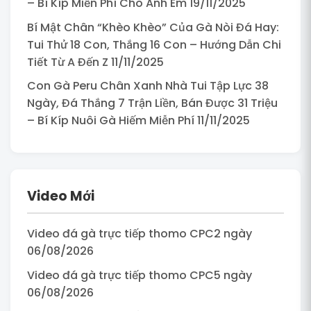
– Bí Kíp Miễn Phí Cho Anh Em 19/11/2025
Bí Mật Chân “Khèo Khèo” Của Gà Nòi Đá Hay:
Tui Thử 18 Con, Thắng 16 Con – Hướng Dẫn Chi
Tiết Từ A Đến Z 11/11/2025
Con Gà Peru Chân Xanh Nhà Tui Tập Lực 38
Ngày, Đá Thắng 7 Trận Liền, Bán Được 31 Triệu
– Bí Kíp Nuôi Gà Hiếm Miễn Phí 11/11/2025
Video Mới
Video đá gà trực tiếp thomo CPC2 ngày
06/08/2026
Video đá gà trực tiếp thomo CPC5 ngày
06/08/2026