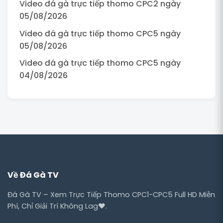
Video đá gà trực tiếp thomo CPC2 ngày
05/08/2026
Video đá gà trực tiếp thomo CPC5 ngày
05/08/2026
Video đá gà trực tiếp thomo CPC5 ngày
04/08/2026
Về Đá Gà TV
Đá Gà TV – Xem Trực Tiếp Thomo CPC1-CPC5 Full HD Miễn
Phí, Chỉ Giải Trí Không Lag❤️.