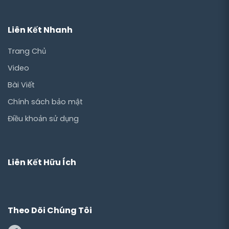
Liên Kết Nhanh
Trang Chủ
Video
Bài Viết
Chính sách bảo mật
Điều khoản sử dụng
Liên Kết Hữu Ích
Theo Dõi Chúng Tôi