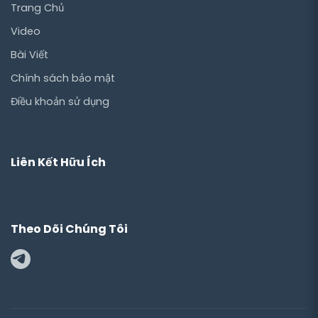
Trang Chủ
Video
Bài Viết
Chính sách bảo mật
Điều khoản sử dụng
Liên Kết Hữu Ích
Theo Dõi Chúng Tôi