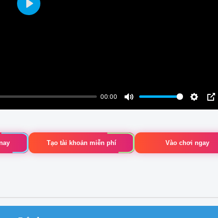
Play
00:00
Mute
Settin
P
nay
Tạo tài khoản miễn phí
Vào chơi ngay