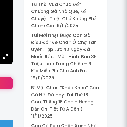
Từ Thời Vua Chúa Đến
Chuồng Gà Nhà Quê, Kể
Chuyện Thiệt Chứ Không Phải
Chém Gió 19/11/2025
Tui Mới Nhặt Được Con Gà
Điều Đỏ “Ve Chai” Ở Chợ Tân
Uyên, Tập Lực 42 Ngày Đá
Muốn Rách Màn Hình, Bán 38
gs
IP
Enter
Triệu Luôn Trong Chiều – Bí
fullscreen
Kíp Miễn Phí Cho Anh Em
19/11/2025
Bí Mật Chân “Khèo Khèo” Của
Gà Nòi Đá Hay: Tui Thử 18
Con, Thắng 16 Con – Hướng
Dẫn Chi Tiết Từ A Đến Z
11/11/2025
Con Gà Peru Chân Xanh Nhà