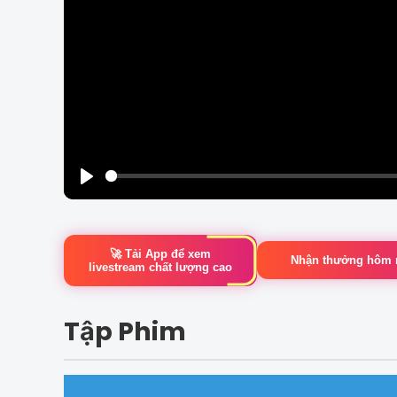
Play
🚀 Tải App để xem
Nhận thưởng hôm 
livestream chất lượng cao
Tập Phim