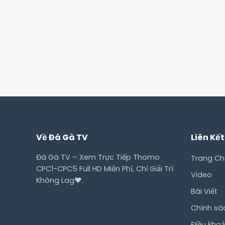
Về Đá Gà TV
Liên Kế
Đá Gà TV – Xem Trực Tiếp Thomo
Trang Ch
CPC1-CPC5 Full HD Miễn Phí, Chỉ Giải Trí
Video
Không Lag❤️.
Bài Viết
Chính sá
Điều kho