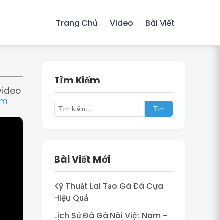
Trang Chủ
Video
Bài Viết
Tìm Kiếm
video
ôm
Tìm
Bài Viết Mới
Kỹ Thuật Lai Tạo Gà Đá Cựa
Hiệu Quả
Lịch Sử Đá Gà Nòi Việt Nam –