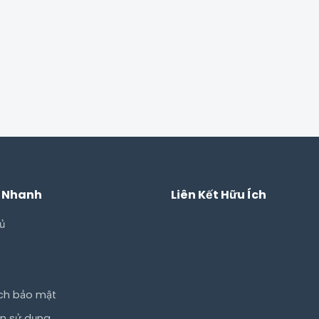
t Nhanh
Liên Kết Hữu Ích
ủ
ch bảo mật
ản sử dụng