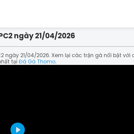
CPC2 ngày 21/04/2026
 ngày 21/04/2026. Xem lại các trận gà nổi bật với 
hất tại
Đá Gà Thomo
.