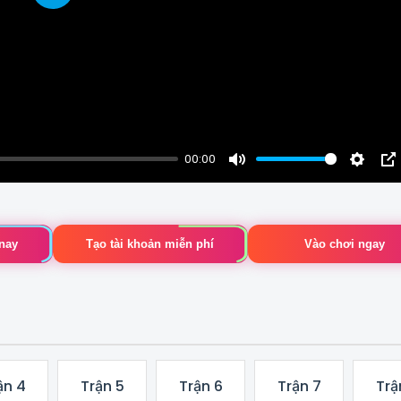
Play
00:00
Mute
Settin
P
nay
Tạo tài khoản miễn phí
Vào chơi ngay
ận 4
Trận 5
Trận 6
Trận 7
Trậ