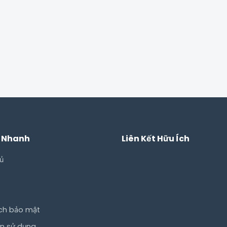
t Nhanh
Liên Kết Hữu Ích
ủ
ch bảo mật
ản sử dụng