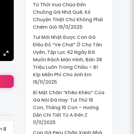
Từ Thời Vua Chúa Đến
Chuồng Gà Nhà Quê, Kể
Chuyện Thiệt Chứ Không Phải
Chém Gió 19/11/2025
Tui Mới Nhặt Được Con Gà
Điều Đỏ “Ve Chai” Ở Chợ Tân
Uyên, Tập Lực 42 Ngày Đá
Muốn Rách Màn Hình, Bán 38
gs
IP
Enter
Triệu Luôn Trong Chiều – Bí
fullscreen
Kíp Miễn Phí Cho Anh Em
19/11/2025
Bí Mật Chân “Khèo Khèo” Của
Gà Nòi Đá Hay: Tui Thử 18
Con, Thắng 16 Con – Hướng
Dẫn Chi Tiết Từ A Đến Z
11/11/2025
n 8
Con Gà Peru Chân Xanh Nhà