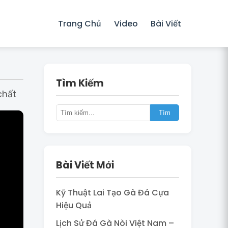
Trang Chủ
Video
Bài Viết
Tìm Kiếm
chất
Tìm
Bài Viết Mới
Kỹ Thuật Lai Tạo Gà Đá Cựa
Hiệu Quả
Lịch Sử Đá Gà Nòi Việt Nam –