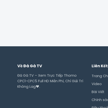
Về Đá Gà TV
Liên Kế
Đá Gà TV – Xem Trực Tiếp Thomo
Trang Ch
CPC1-CPC5 Full HD Miễn Phí, Chỉ Giải Trí
Video
Không Lag❤️.
Bài Viết
Chính sá
Điều kho