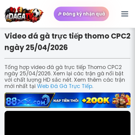
🎉 Đăng ký nhận quà
Video đá gà trực tiếp thomo CPC2
ngày 25/04/2026
Tổng hợp video đá gà trực tiếp Thomo CPC2
ngày 25/04/2026. Xem lại các trận gà nổi bật
với chất lượng HD sắc nét. Xem thêm các trận
mới nhất tại
Web Đá Gà Trực Tiếp
.