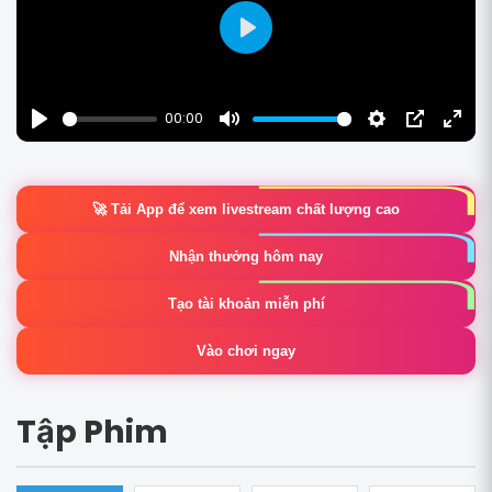
Play
00:00
Play
Mute
Settings
PIP
Ente
full
🚀 Tải App để xem livestream chất lượng cao
Nhận thưởng hôm nay
Tạo tài khoản miễn phí
Vào chơi ngay
Tập Phim