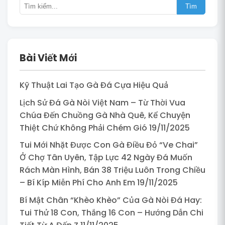
Tìm
Bài Viết Mới
Kỹ Thuật Lai Tạo Gà Đá Cựa Hiệu Quả
Lịch Sử Đá Gà Nòi Việt Nam – Từ Thời Vua
Chúa Đến Chuồng Gà Nhà Quê, Kể Chuyện
Thiệt Chứ Không Phải Chém Gió 19/11/2025
Tui Mới Nhặt Được Con Gà Điều Đỏ “Ve Chai”
Ở Chợ Tân Uyên, Tập Lực 42 Ngày Đá Muốn
Rách Màn Hình, Bán 38 Triệu Luôn Trong Chiều
– Bí Kíp Miễn Phí Cho Anh Em 19/11/2025
Bí Mật Chân “Khèo Khèo” Của Gà Nòi Đá Hay:
Tui Thử 18 Con, Thắng 16 Con – Hướng Dẫn Chi