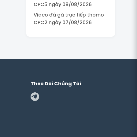
CPC5 ngày 08/08/2026
Video đá gà trực tiếp thomo
CPC2 ngày 07/08/2026
Theo Dõi Chúng Tôi