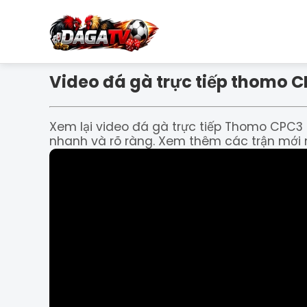
Video đá gà trực tiếp thomo 
Xem lại video đá gà trực tiếp Thomo CPC3
nhanh và rõ ràng. Xem thêm các trận mới 