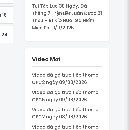
Tui Tập Lực 38 Ngày, Đá
Thắng 7 Trận Liền, Bán Được 31
 16
Triệu – Bí Kíp Nuôi Gà Hiếm
Miễn Phí 11/11/2025
n 24
Video Mới
Video đá gà trực tiếp thomo
CPC2 ngày 09/08/2026
Video đá gà trực tiếp thomo
CPC5 ngày 09/08/2026
Video đá gà trực tiếp thomo
CPC2 ngày 08/08/2026
Video đá gà trực tiếp thomo