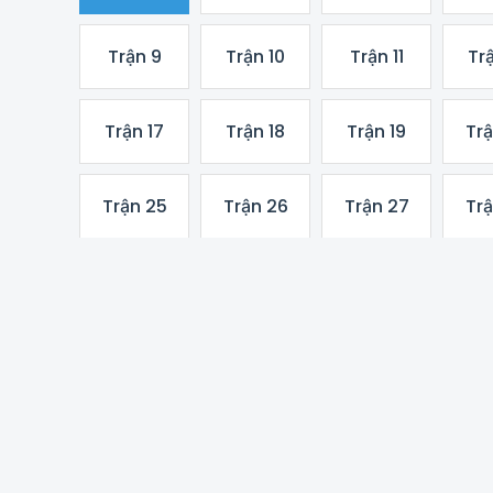
Trận 9
Trận 10
Trận 11
Tr
Trận 17
Trận 18
Trận 19
Trậ
Trận 25
Trận 26
Trận 27
Trậ