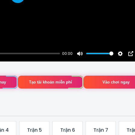
Play
00:00
Mute
Settin
P
nay
Tạo tài khoản miễn phí
Vào chơi ngay
ận 4
Trận 5
Trận 6
Trận 7
Trậ