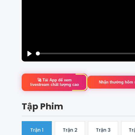
Play
🚀 Tải App để xem
Nhận thưởng hôm 
livestream chất lượng cao
Tập Phim
Trận 1
Trận 2
Trận 3
Tr