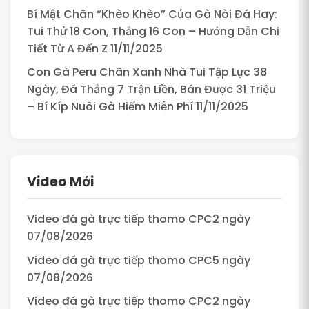
Bí Mật Chân “Khèo Khèo” Của Gà Nòi Đá Hay:
Tui Thử 18 Con, Thắng 16 Con – Hướng Dẫn Chi
Tiết Từ A Đến Z 11/11/2025
Con Gà Peru Chân Xanh Nhà Tui Tập Lực 38
Ngày, Đá Thắng 7 Trận Liền, Bán Được 31 Triệu
– Bí Kíp Nuôi Gà Hiếm Miễn Phí 11/11/2025
Video Mới
Video đá gà trực tiếp thomo CPC2 ngày
07/08/2026
Video đá gà trực tiếp thomo CPC5 ngày
07/08/2026
Video đá gà trực tiếp thomo CPC2 ngày