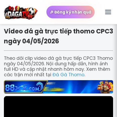
🎉 Đăng ký nhận quà
Video đá gà trực tiếp thomo CPC3
ngày 04/05/2026
Theo dõi clip video đá gà trực tiếp CPC3 Thomo
ngày 04/05/2026. Nội dung hấp dẫn, hình ảnh
full HD và cập nhật nhanh hôm nay. Xem thêm
các trận mới nhất tại
Đá Gà Thomo
.