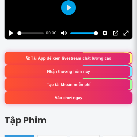
Play
00:00
Play
Mute
Settings
PIP
Ente
full
🚀 Tải App để xem livestream chất lượng cao
Nhận thưởng hôm nay
Tạo tài khoản miễn phí
Vào chơi ngay
Tập Phim