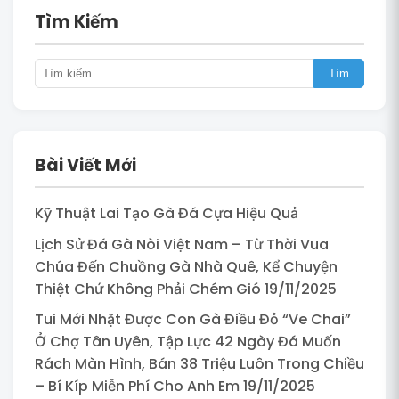
Tìm Kiếm
Trận 29
Tìm
Bài Viết Mới
Kỹ Thuật Lai Tạo Gà Đá Cựa Hiệu Quả
Lịch Sử Đá Gà Nòi Việt Nam – Từ Thời Vua
Chúa Đến Chuồng Gà Nhà Quê, Kể Chuyện
Thiệt Chứ Không Phải Chém Gió 19/11/2025
Tui Mới Nhặt Được Con Gà Điều Đỏ “Ve Chai”
Ở Chợ Tân Uyên, Tập Lực 42 Ngày Đá Muốn
Rách Màn Hình, Bán 38 Triệu Luôn Trong Chiều
– Bí Kíp Miễn Phí Cho Anh Em 19/11/2025