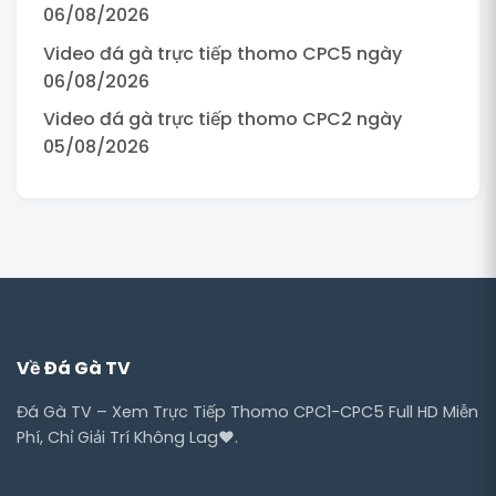
06/08/2026
Video đá gà trực tiếp thomo CPC5 ngày
06/08/2026
Video đá gà trực tiếp thomo CPC2 ngày
05/08/2026
Về Đá Gà TV
Đá Gà TV – Xem Trực Tiếp Thomo CPC1-CPC5 Full HD Miễn
Phí, Chỉ Giải Trí Không Lag❤️.