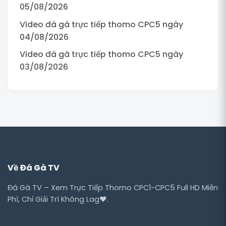
05/08/2026
Video đá gà trực tiếp thomo CPC5 ngày
04/08/2026
Video đá gà trực tiếp thomo CPC5 ngày
03/08/2026
Về Đá Gà TV
Đá Gà TV – Xem Trực Tiếp Thomo CPC1-CPC5 Full HD Miễn
Phí, Chỉ Giải Trí Không Lag❤️.