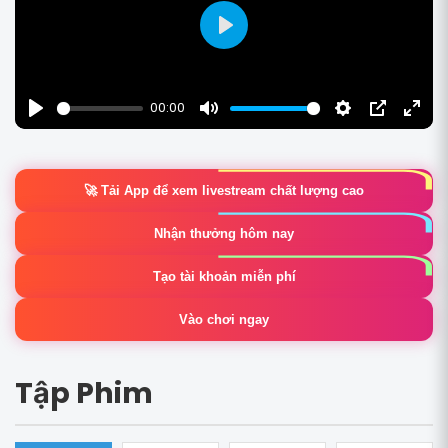
Play
00:00
Play
Mute
Settings
PIP
Ente
full
🚀 Tải App để xem livestream chất lượng cao
Nhận thưởng hôm nay
Tạo tài khoản miễn phí
Vào chơi ngay
Tập Phim