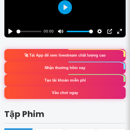
Play
00:00
Play
Mute
Settings
PIP
Ente
full
🚀 Tải App để xem livestream chất lượng cao
Nhận thưởng hôm nay
Tạo tài khoản miễn phí
Vào chơi ngay
Tập Phim