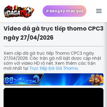
🎉 Đăng ký nhận quà
Video đá gà trực tiếp thomo CPC3
ngày 27/04/2026
Xem clip đá gà trực tiếp Thomo CPC3 ngày
27/04/2026. Các trận gà nổi bật được cập nhật
sớm với video HD rõ nét. Xem thêm các trận
mới nhất tại
Trực tiếp Đá Gà Thomo
.