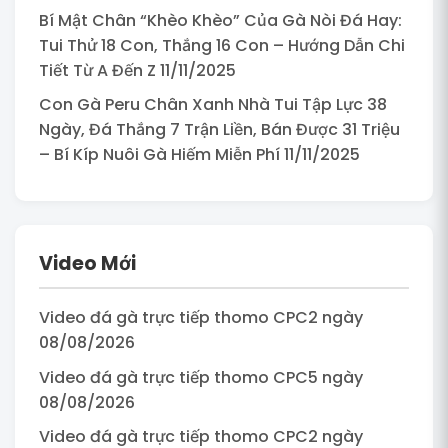
Bí Mật Chân “Khèo Khèo” Của Gà Nòi Đá Hay:
Tui Thử 18 Con, Thắng 16 Con – Hướng Dẫn Chi
Tiết Từ A Đến Z 11/11/2025
Con Gà Peru Chân Xanh Nhà Tui Tập Lực 38
Ngày, Đá Thắng 7 Trận Liền, Bán Được 31 Triệu
– Bí Kíp Nuôi Gà Hiếm Miễn Phí 11/11/2025
Video Mới
Video đá gà trực tiếp thomo CPC2 ngày
08/08/2026
Video đá gà trực tiếp thomo CPC5 ngày
08/08/2026
Video đá gà trực tiếp thomo CPC2 ngày