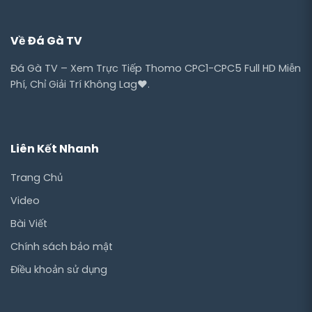
Về Đá Gà TV
Đá Gà TV – Xem Trực Tiếp Thomo CPC1-CPC5 Full HD Miễn
Phí, Chỉ Giải Trí Không Lag❤️.
Liên Kết Nhanh
Trang Chủ
Video
Bài Viết
Chính sách bảo mật
Điều khoản sử dụng