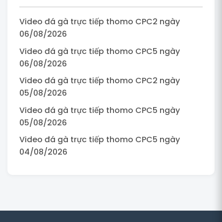
Video đá gà trực tiếp thomo CPC2 ngày
06/08/2026
Video đá gà trực tiếp thomo CPC5 ngày
06/08/2026
Video đá gà trực tiếp thomo CPC2 ngày
05/08/2026
Video đá gà trực tiếp thomo CPC5 ngày
05/08/2026
Video đá gà trực tiếp thomo CPC5 ngày
04/08/2026