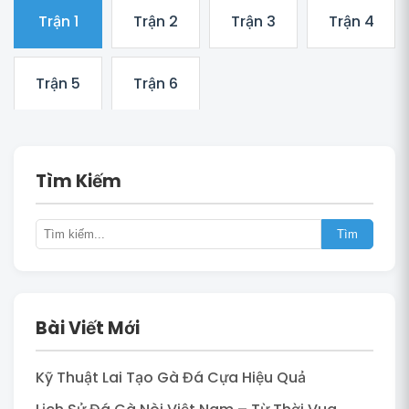
Trận 1
Trận 2
Trận 3
Trận 4
Trận 5
Trận 6
Tìm Kiếm
Tìm
Bài Viết Mới
Kỹ Thuật Lai Tạo Gà Đá Cựa Hiệu Quả