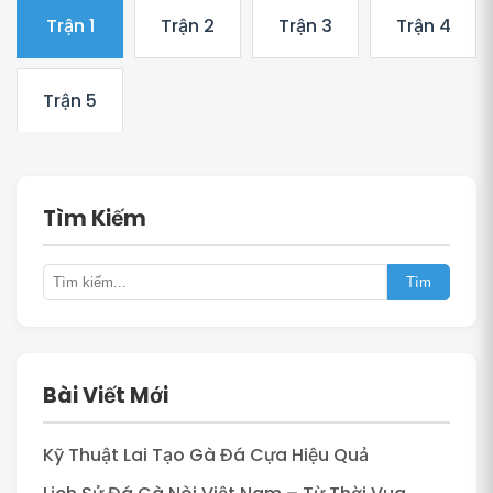
Trận 1
Trận 2
Trận 3
Trận 4
Trận 5
Tìm Kiếm
Tìm
Bài Viết Mới
Kỹ Thuật Lai Tạo Gà Đá Cựa Hiệu Quả