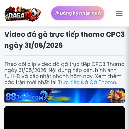
🎉 Đăng ký nhận quà
Video đá gà trực tiếp thomo CPC3
ngày 31/05/2026
Theo dõi clip video đá gà trực tiếp CPC3 Thomo
ngày 31/05/2026. Nội dung hấp dẫn, hình ảnh
full HD và cập nhật nhanh hôm nay. Xem thêm
các trận mới nhất tại
Trực tiếp Đá Gà Thomo
.