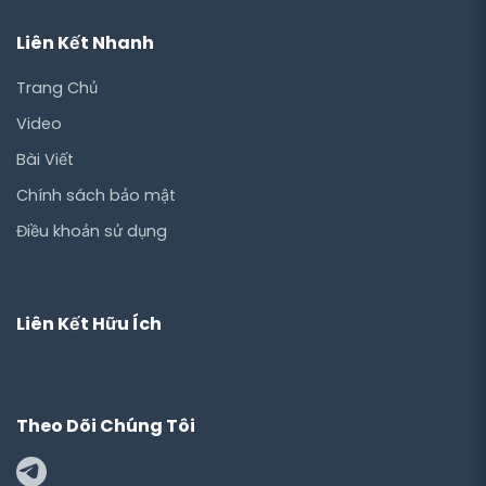
Liên Kết Nhanh
Trang Chủ
Video
Bài Viết
Chính sách bảo mật
Điều khoản sử dụng
Liên Kết Hữu Ích
Theo Dõi Chúng Tôi