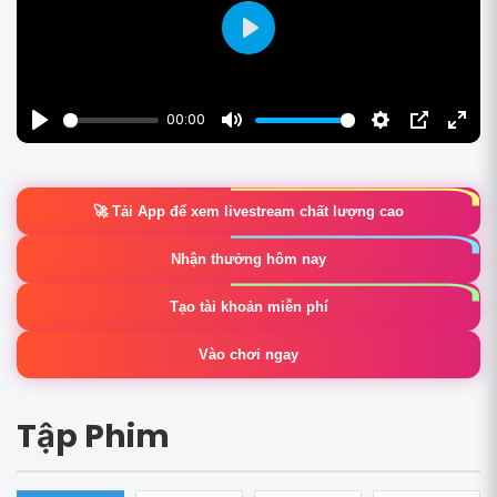
Play
00:00
Play
Mute
Settings
PIP
Ente
full
🚀 Tải App để xem livestream chất lượng cao
Nhận thưởng hôm nay
Tạo tài khoản miễn phí
Vào chơi ngay
Tập Phim