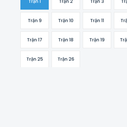
Trận 1
Trận 2
Trận 3
Tr
Trận 9
Trận 10
Trận 11
Tr
Trận 17
Trận 18
Trận 19
Trậ
Trận 25
Trận 26