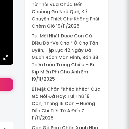
Từ Thời Vua Chúa Đến
Chuồng Gà Nhà Quê, Kể
Chuyện Thiệt Chứ Không Phải
Chém Gió 19/11/2025
Tui Mới Nhặt Được Con Gà
Điều Đỏ “Ve Chai” Ở Chợ Tân
Uyên, Tập Lực 42 Ngày Đá
Muốn Rách Màn Hình, Bán 38
gs
IP
Enter
Triệu Luôn Trong Chiều – Bí
fullscreen
Kíp Miễn Phí Cho Anh Em
19/11/2025
Bí Mật Chân “Khèo Khèo” Của
Gà Nòi Đá Hay: Tui Thử 18
Con, Thắng 16 Con – Hướng
Dẫn Chi Tiết Từ A Đến Z
11/11/2025
Con Gà Peru Chân Xanh Nhà