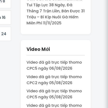
n 8
Tui Tập Lực 38 Ngày, Đá
Thắng 7 Trận Liền, Bán Được 31
Triệu – Bí Kíp Nuôi Gà Hiếm
 16
Miễn Phí 11/11/2025
n 24
Video Mới
Video đá gà trực tiếp thomo
CPC5 ngày 06/08/2026
Video đá gà trực tiếp thomo
CPC2 ngày 05/08/2026
Video đá gà trực tiếp thomo
CPC5 ngày 05/08/2026
Video đá gà trực tiếp thomo