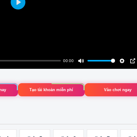
Play
00:00
Mute
Settin
P
nay
Tạo tài khoản miễn phí
Vào chơi ngay