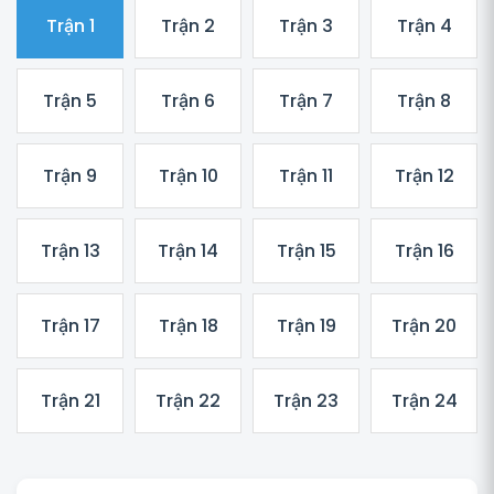
Trận 1
Trận 2
Trận 3
Trận 4
Trận 5
Trận 6
Trận 7
Trận 8
Trận 9
Trận 10
Trận 11
Trận 12
Trận 13
Trận 14
Trận 15
Trận 16
Trận 17
Trận 18
Trận 19
Trận 20
Trận 21
Trận 22
Trận 23
Trận 24
Trận 25
Trận 26
Trận 27
Trận 28