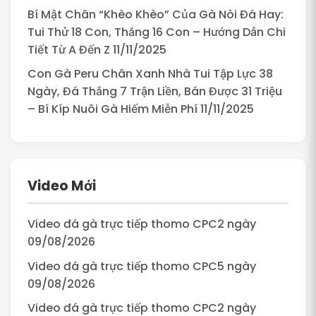
Bí Mật Chân “Khèo Khèo” Của Gà Nòi Đá Hay:
Tui Thử 18 Con, Thắng 16 Con – Hướng Dẫn Chi
Tiết Từ A Đến Z 11/11/2025
Con Gà Peru Chân Xanh Nhà Tui Tập Lực 38
Ngày, Đá Thắng 7 Trận Liền, Bán Được 31 Triệu
– Bí Kíp Nuôi Gà Hiếm Miễn Phí 11/11/2025
Video Mới
Video đá gà trực tiếp thomo CPC2 ngày
09/08/2026
Video đá gà trực tiếp thomo CPC5 ngày
09/08/2026
Video đá gà trực tiếp thomo CPC2 ngày