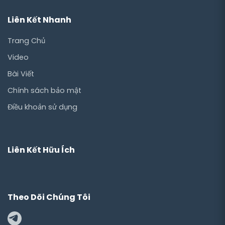
Liên Kết Nhanh
Trang Chủ
Video
Bài Viết
Chính sách bảo mật
Điều khoản sử dụng
Liên Kết Hữu Ích
Theo Dõi Chúng Tôi