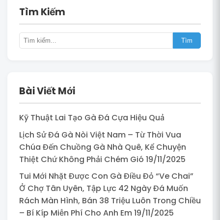
Tìm Kiếm
Trận 29
Tìm
Bài Viết Mới
Kỹ Thuật Lai Tạo Gà Đá Cựa Hiệu Quả
Lịch Sử Đá Gà Nòi Việt Nam – Từ Thời Vua
Chúa Đến Chuồng Gà Nhà Quê, Kể Chuyện
Thiệt Chứ Không Phải Chém Gió 19/11/2025
Tui Mới Nhặt Được Con Gà Điều Đỏ “Ve Chai”
Ở Chợ Tân Uyên, Tập Lực 42 Ngày Đá Muốn
Rách Màn Hình, Bán 38 Triệu Luôn Trong Chiều
– Bí Kíp Miễn Phí Cho Anh Em 19/11/2025