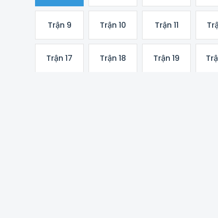
Trận 9
Trận 10
Trận 11
Tr
Trận 17
Trận 18
Trận 19
Trậ