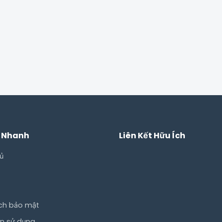
t Nhanh
Liên Kết Hữu Ích
ủ
ch bảo mật
ản sử dụng