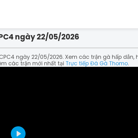
CPC4 ngày 22/05/2026
o CPC4 ngày 22/05/2026. Xem các trận gà hấp dẫn, 
êm các trận mới nhất tại
Trực tiếp Đá Gà Thomo
.