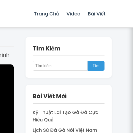
Trang Chủ
Video
Bài Viết
Tìm Kiếm
hình
Tìm
Bài Viết Mới
Kỹ Thuật Lai Tạo Gà Đá Cựa
Hiệu Quả
Lịch Sử Đá Gà Nòi Việt Nam –