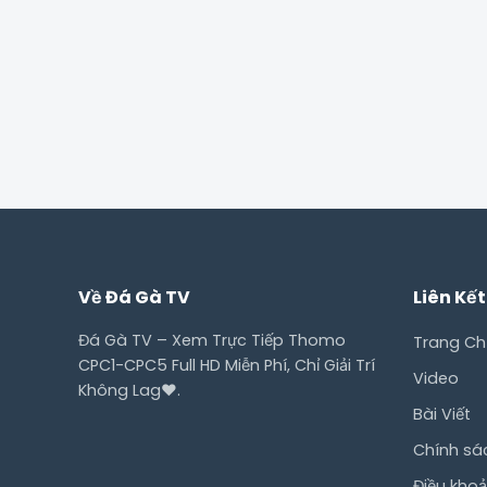
Về Đá Gà TV
Liên Kế
Đá Gà TV – Xem Trực Tiếp Thomo
Trang Ch
CPC1-CPC5 Full HD Miễn Phí, Chỉ Giải Trí
Video
Không Lag❤️.
Bài Viết
Chính sá
Điều kho