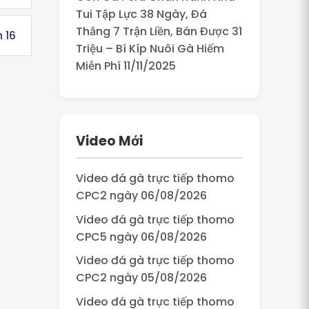
Tui Tập Lực 38 Ngày, Đá
Thắng 7 Trận Liền, Bán Được 31
 16
Triệu – Bí Kíp Nuôi Gà Hiếm
Miễn Phí 11/11/2025
Video Mới
Video đá gà trực tiếp thomo
CPC2 ngày 06/08/2026
Video đá gà trực tiếp thomo
CPC5 ngày 06/08/2026
Video đá gà trực tiếp thomo
CPC2 ngày 05/08/2026
Video đá gà trực tiếp thomo