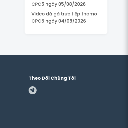
CPC5 ngày 05/08/2026
Video đá gà trực tiếp thomo
CPC5 ngày 04/08/2026
Theo Dõi Chúng Tôi