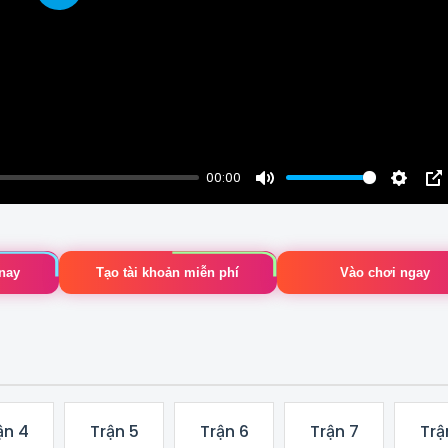
Play
00:00
Mute
Settin
P
nay
Tạo tài khoản miễn phí
Vào chơi ngay
ận 4
Trận 5
Trận 6
Trận 7
Trậ