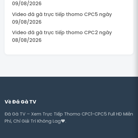
09/08/2026
Video đá gà trực tiếp thomo CPC5 ngày
09/08/2026
Video đá gà trực tiếp thomo CPC2 ngày
08/08/2026
Về Đá Gà TV
Đá Gà TV – Xem Trực Tiếp Thomo CPC1-CPC5 Full HD Miễn
Phí, Chỉ Giải Trí Không Lag❤️.