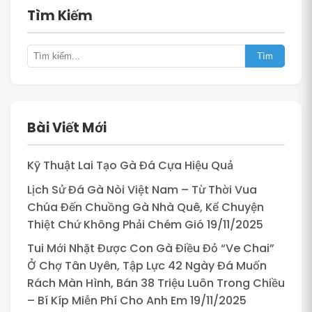
Tìm Kiếm
Tìm
Bài Viết Mới
Kỹ Thuật Lai Tạo Gà Đá Cựa Hiệu Quả
Lịch Sử Đá Gà Nòi Việt Nam – Từ Thời Vua
Chúa Đến Chuồng Gà Nhà Quê, Kể Chuyện
Thiệt Chứ Không Phải Chém Gió 19/11/2025
Tui Mới Nhặt Được Con Gà Điều Đỏ “Ve Chai”
Ở Chợ Tân Uyên, Tập Lực 42 Ngày Đá Muốn
Rách Màn Hình, Bán 38 Triệu Luôn Trong Chiều
– Bí Kíp Miễn Phí Cho Anh Em 19/11/2025