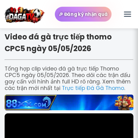
🎉 Đăng ký nhận quà
Video đá gà trực tiếp thomo
CPC5 ngày 05/05/2026
Tổng hợp clip video đá gà trực tiếp Thomo
CPC5 ngày 05/05/2026. Theo dõi các trận đấu
gay cấn với hình ảnh full HD rõ ràng. Xem thêm
các trận mới nhất tại
Trực tiếp Đá Gà Thomo
.