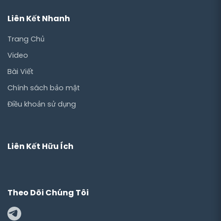
Liên Kết Nhanh
Trang Chủ
Video
Bài Viết
Chính sách bảo mật
Điều khoản sử dụng
Liên Kết Hữu Ích
Theo Dõi Chúng Tôi