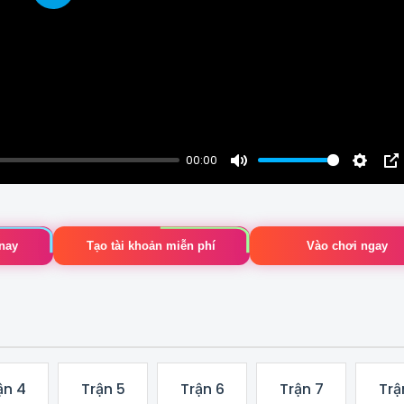
Play
00:00
Mute
Settin
P
nay
Tạo tài khoản miễn phí
Vào chơi ngay
ận 4
Trận 5
Trận 6
Trận 7
Trậ