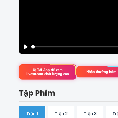
Play
🚀 Tải App để xem
Nhận thưởng hôm 
livestream chất lượng cao
Tập Phim
Trận 1
Trận 2
Trận 3
Tr