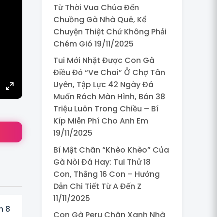
Từ Thời Vua Chúa Đến
Chuồng Gà Nhà Quê, Kể
Chuyện Thiệt Chứ Không Phải
Chém Gió 19/11/2025
Tui Mới Nhặt Được Con Gà
Điều Đỏ “Ve Chai” Ở Chợ Tân
Uyên, Tập Lực 42 Ngày Đá
Muốn Rách Màn Hình, Bán 38
gs
IP
Enter
Triệu Luôn Trong Chiều – Bí
fullscreen
Kíp Miễn Phí Cho Anh Em
19/11/2025
Bí Mật Chân “Khèo Khèo” Của
Gà Nòi Đá Hay: Tui Thử 18
Con, Thắng 16 Con – Hướng
Dẫn Chi Tiết Từ A Đến Z
11/11/2025
n 8
Con Gà Peru Chân Xanh Nhà