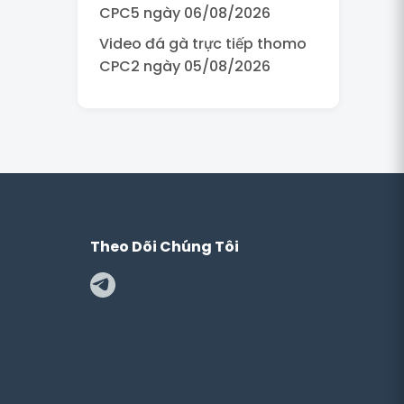
CPC5 ngày 06/08/2026
Video đá gà trực tiếp thomo
CPC2 ngày 05/08/2026
Theo Dõi Chúng Tôi