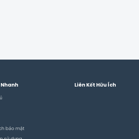
t Nhanh
Liên Kết Hữu Ích
ủ
ch bảo mật
ản sử dụng