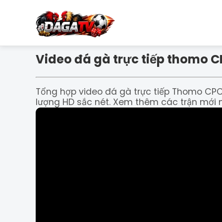
Video đá gà trực tiếp thomo 
Tổng hợp video đá gà trực tiếp Thomo CPC5
lượng HD sắc nét. Xem thêm các trận mới n