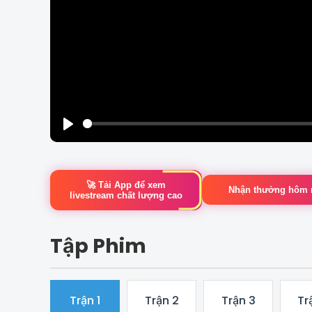
Play
🚀 Tải App để xem
Nhận thưởng hôm 
livestream chất lượng cao
Tập Phim
Trận 1
Trận 2
Trận 3
Tr