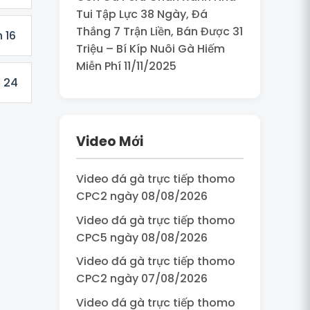
Tui Tập Lực 38 Ngày, Đá
Thắng 7 Trận Liền, Bán Được 31
 16
Triệu – Bí Kíp Nuôi Gà Hiếm
Miễn Phí 11/11/2025
n 24
Video Mới
Video đá gà trực tiếp thomo
CPC2 ngày 08/08/2026
Video đá gà trực tiếp thomo
CPC5 ngày 08/08/2026
Video đá gà trực tiếp thomo
CPC2 ngày 07/08/2026
Video đá gà trực tiếp thomo