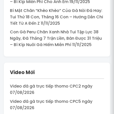
– Bí Kíp Miễn Phí Cho Anh Em 19/11/2025
Bí Mật Chân “Khèo Khèo” Của Gà Nòi Đá Hay:
Tui Thử 18 Con, Thắng 16 Con – Hướng Dẫn Chi
Tiết Từ A Đến Z 11/11/2025
Con Gà Peru Chân Xanh Nhà Tui Tập Lực 38
Ngày, Đá Thắng 7 Trận Liền, Bán Được 31 Triệu
– Bí Kíp Nuôi Gà Hiếm Miễn Phí 11/11/2025
Video Mới
Video đá gà trực tiếp thomo CPC2 ngày
07/08/2026
Video đá gà trực tiếp thomo CPC5 ngày
07/08/2026