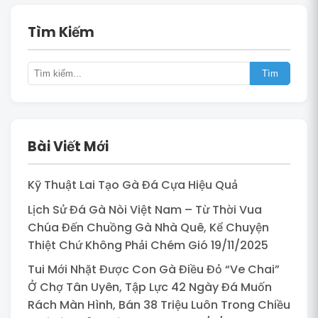
Trận 25
Tìm Kiếm
Tìm
Bài Viết Mới
Kỹ Thuật Lai Tạo Gà Đá Cựa Hiệu Quả
Lịch Sử Đá Gà Nòi Việt Nam – Từ Thời Vua
Chúa Đến Chuồng Gà Nhà Quê, Kể Chuyện
Thiệt Chứ Không Phải Chém Gió 19/11/2025
Tui Mới Nhặt Được Con Gà Điều Đỏ “Ve Chai”
Ở Chợ Tân Uyên, Tập Lực 42 Ngày Đá Muốn
Rách Màn Hình, Bán 38 Triệu Luôn Trong Chiều