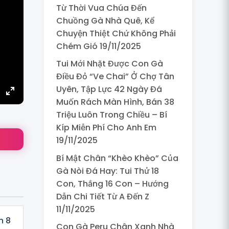
Từ Thời Vua Chúa Đến
Chuồng Gà Nhà Quê, Kể
Chuyện Thiệt Chứ Không Phải
Chém Gió 19/11/2025
Tui Mới Nhặt Được Con Gà
Điều Đỏ “Ve Chai” Ở Chợ Tân
Uyên, Tập Lực 42 Ngày Đá
Muốn Rách Màn Hình, Bán 38
gs
IP
Enter
Triệu Luôn Trong Chiều – Bí
fullscreen
Kíp Miễn Phí Cho Anh Em
19/11/2025
Bí Mật Chân “Khèo Khèo” Của
Gà Nòi Đá Hay: Tui Thử 18
Con, Thắng 16 Con – Hướng
Dẫn Chi Tiết Từ A Đến Z
11/11/2025
n 8
Con Gà Peru Chân Xanh Nhà