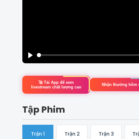
Play
🚀 Tải App để xem
Nhận thưởng hôm 
livestream chất lượng cao
Tập Phim
Trận 1
Trận 2
Trận 3
Tr