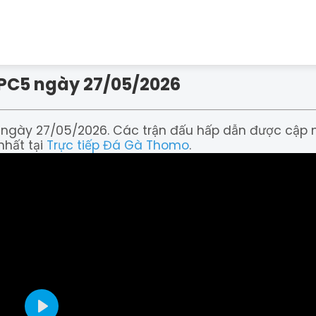
CPC5 ngày 27/05/2026
 ngày 27/05/2026. Các trận đấu hấp dẫn được cập 
nhất tại
Trực tiếp Đá Gà Thomo
.