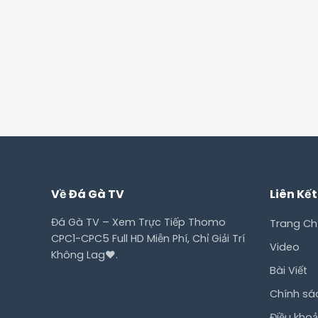
Về Đá Gà TV
Liên Kế
Đá Gà TV – Xem Trực Tiếp Thomo
Trang Ch
CPC1-CPC5 Full HD Miễn Phí, Chỉ Giải Trí
Video
Không Lag❤️.
Bài Viết
Chính sá
Điều kho