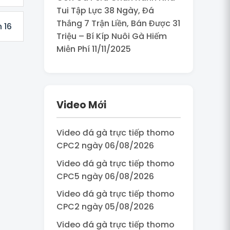
Tui Tập Lực 38 Ngày, Đá
Thắng 7 Trận Liền, Bán Được 31
 16
Triệu – Bí Kíp Nuôi Gà Hiếm
Miễn Phí 11/11/2025
Video Mới
Video đá gà trực tiếp thomo
CPC2 ngày 06/08/2026
Video đá gà trực tiếp thomo
CPC5 ngày 06/08/2026
Video đá gà trực tiếp thomo
CPC2 ngày 05/08/2026
Video đá gà trực tiếp thomo