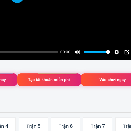
Play
00:00
Mute
Settin
P
nay
Tạo tài khoản miễn phí
Vào chơi ngay
ận 4
Trận 5
Trận 6
Trận 7
Trậ