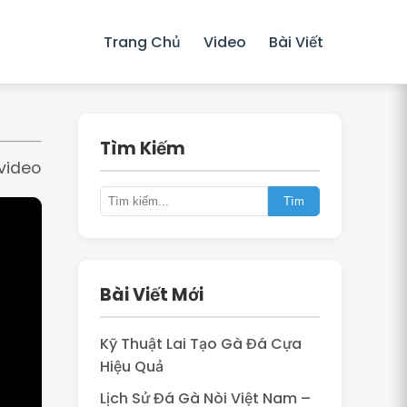
Trang Chủ
Video
Bài Viết
Tìm Kiếm
video
Tìm
Bài Viết Mới
Kỹ Thuật Lai Tạo Gà Đá Cựa
Hiệu Quả
Lịch Sử Đá Gà Nòi Việt Nam –