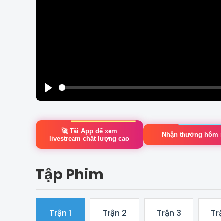
Play
🚀 Tải App để xem
Nhận thưởng hôm 
livestream chất lượng cao
Tập Phim
Trận 1
Trận 2
Trận 3
Tr