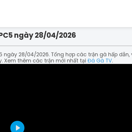
CPC5 ngày 28/04/2026
5 ngày 28/04/2026. Tổng hợp các trận gà hấp dẫn, 
ày. Xem thêm các trận mới nhất tại
Đá Gà TV
.