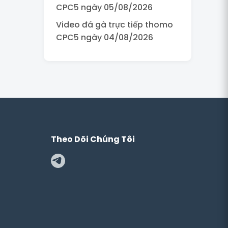
CPC5 ngày 05/08/2026
Video đá gà trực tiếp thomo
CPC5 ngày 04/08/2026
Theo Dõi Chúng Tôi