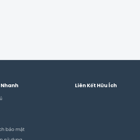
t Nhanh
Liên Kết Hữu Ích
ủ
ch bảo mật
ản sử dụng