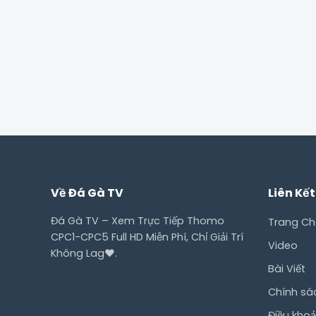
Về Đá Gà TV
Liên Kế
Đá Gà TV – Xem Trực Tiếp Thomo
Trang Ch
CPC1-CPC5 Full HD Miễn Phí, Chỉ Giải Trí
Video
Không Lag❤️.
Bài Viết
Chính sá
Điều kho