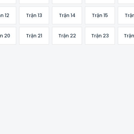
ận 12
Trận 13
Trận 14
Trận 15
Trận
n 20
Trận 21
Trận 22
Trận 23
Trậ