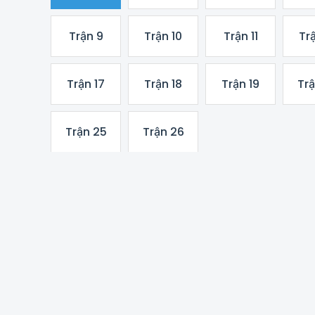
Trận 9
Trận 10
Trận 11
Tr
Trận 17
Trận 18
Trận 19
Trậ
Trận 25
Trận 26