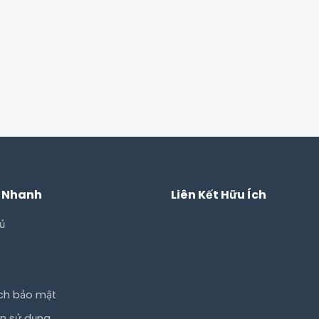
t Nhanh
Liên Kết Hữu Ích
ủ
ch bảo mật
ản sử dụng