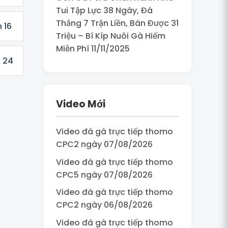
Tui Tập Lực 38 Ngày, Đá
Thắng 7 Trận Liền, Bán Được 31
 16
Triệu – Bí Kíp Nuôi Gà Hiếm
Miễn Phí 11/11/2025
n 24
Video Mới
Video đá gà trực tiếp thomo
CPC2 ngày 07/08/2026
Video đá gà trực tiếp thomo
CPC5 ngày 07/08/2026
Video đá gà trực tiếp thomo
CPC2 ngày 06/08/2026
Video đá gà trực tiếp thomo