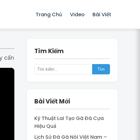
Trang Chủ
Video
Bài Viết
Tìm Kiếm
y cấn
Tìm
Bài Viết Mới
Kỹ Thuật Lai Tạo Gà Đá Cựa
Hiệu Quả
Lịch Sử Đá Gà Nòi Việt Nam –