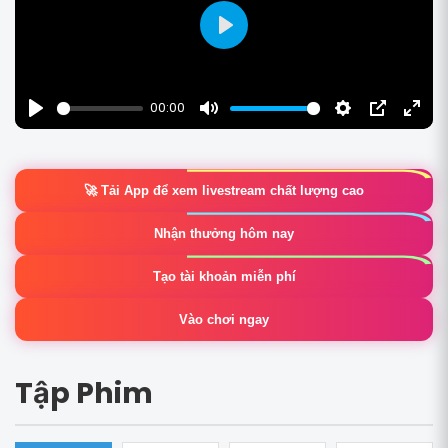
Play
00:00
Play
Mute
Settings
PIP
Ente
full
🚀 Tải App để xem livestream chất lượng cao
Nhận thưởng hôm nay
Tạo tài khoản miễn phí
Vào chơi ngay
Tập Phim