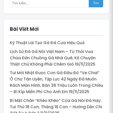
Tìm
Bài Viết Mới
Kỹ Thuật Lai Tạo Gà Đá Cựa Hiệu Quả
Lịch Sử Đá Gà Nòi Việt Nam – Từ Thời Vua
Chúa Đến Chuồng Gà Nhà Quê, Kể Chuyện
Thiệt Chứ Không Phải Chém Gió 19/11/2025
Tui Mới Nhặt Được Con Gà Điều Đỏ “Ve Chai”
Ở Chợ Tân Uyên, Tập Lực 42 Ngày Đá Muốn
Rách Màn Hình, Bán 38 Triệu Luôn Trong Chiều
– Bí Kíp Miễn Phí Cho Anh Em 19/11/2025
Bí Mật Chân “Khèo Khèo” Của Gà Nòi Đá Hay:
Tui Thử 18 Con, Thắng 16 Con – Hướng Dẫn Chi