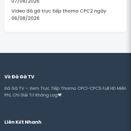
07/08/2026
Video đá gà trực tiếp thomo CPC2 ngày
06/08/2026
Về Đá Gà TV
Đá Gà TV – Xem Trực Tiếp Thomo CPC1-CPC5 Full HD Miễn
Phí, Chỉ Giải Trí Không Lag❤️.
Liên Kết Nhanh