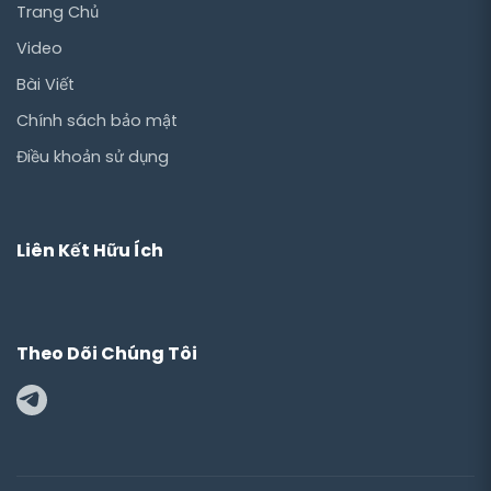
Trang Chủ
Video
Bài Viết
Chính sách bảo mật
Điều khoản sử dụng
Liên Kết Hữu Ích
Theo Dõi Chúng Tôi