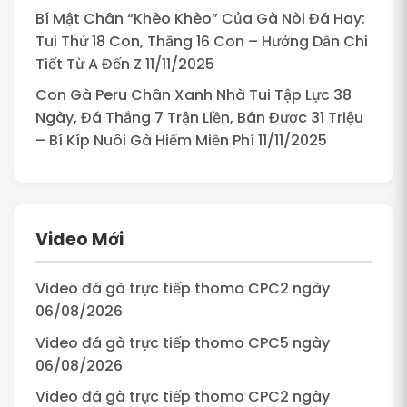
Bí Mật Chân “Khèo Khèo” Của Gà Nòi Đá Hay:
Tui Thử 18 Con, Thắng 16 Con – Hướng Dẫn Chi
Tiết Từ A Đến Z 11/11/2025
Con Gà Peru Chân Xanh Nhà Tui Tập Lực 38
Ngày, Đá Thắng 7 Trận Liền, Bán Được 31 Triệu
– Bí Kíp Nuôi Gà Hiếm Miễn Phí 11/11/2025
Video Mới
Video đá gà trực tiếp thomo CPC2 ngày
06/08/2026
Video đá gà trực tiếp thomo CPC5 ngày
06/08/2026
Video đá gà trực tiếp thomo CPC2 ngày