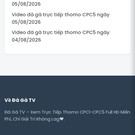
05/08/2026
Video đá gà trực tiếp thomo CPC5 ngày
05/08/2026
Video đá gà trực tiếp thomo CPC5 ngày
04/08/2026
Về Đá Gà TV
Đá Gà TV – Xem Trực Tiếp Thomo CPC1-CPC5 Full HD Miễn
Phí, Chỉ Giải Trí Không Lag❤️.