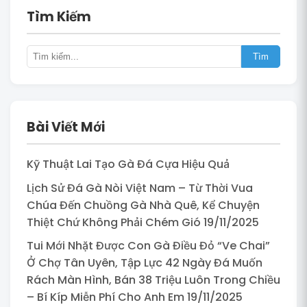
Tìm Kiếm
Trận 29
Trận 30
Tìm
Bài Viết Mới
Kỹ Thuật Lai Tạo Gà Đá Cựa Hiệu Quả
Lịch Sử Đá Gà Nòi Việt Nam – Từ Thời Vua
Chúa Đến Chuồng Gà Nhà Quê, Kể Chuyện
Thiệt Chứ Không Phải Chém Gió 19/11/2025
Tui Mới Nhặt Được Con Gà Điều Đỏ “Ve Chai”
Ở Chợ Tân Uyên, Tập Lực 42 Ngày Đá Muốn
Rách Màn Hình, Bán 38 Triệu Luôn Trong Chiều
– Bí Kíp Miễn Phí Cho Anh Em 19/11/2025