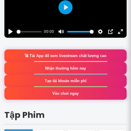
Play
00:00
Play
Mute
Settings
PIP
Ente
full
🚀 Tải App để xem livestream chất lượng cao
Nhận thưởng hôm nay
Tạo tài khoản miễn phí
Vào chơi ngay
Tập Phim