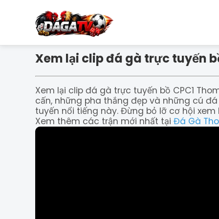
Xem lại clip đá gà trực tuyến
Xem lại clip đá gà trực tuyến bồ CPC1 Th
cấn, những pha thắng đẹp và những cú đá s
tuyến nổi tiếng này. Đừng bỏ lỡ cơ hội xe
Xem thêm các trận mới nhất tại
Đá Gà Th