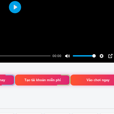
Play
00:00
Mute
Settin
P
nay
Tạo tài khoản miễn phí
Vào chơi ngay