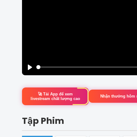
Play
🚀 Tải App để xem
Nhận thưởng hôm 
livestream chất lượng cao
Tập Phim