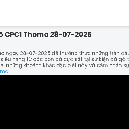
 bồ CPC1 Thomo 28-07-2025
omo ngày 28-07-2025 để thưởng thức những trận đấ
iêu hạng từ các con gà cựa sắt tại sự kiện đá gà 
m lại những khoảnh khắc đặc biệt này và cảm nhận s
omo
.