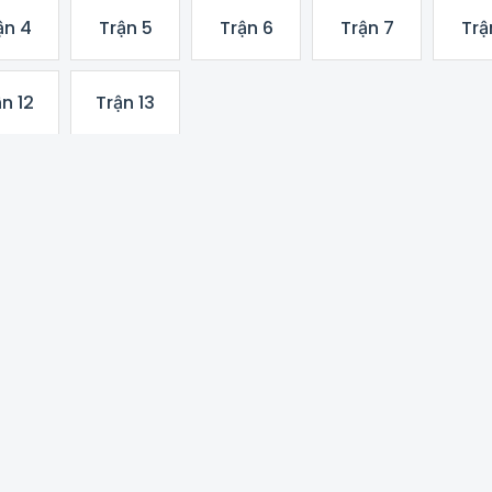
ận 4
Trận 5
Trận 6
Trận 7
Trậ
ận 12
Trận 13