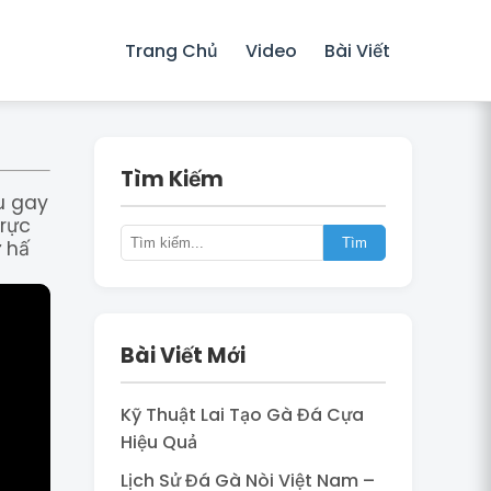
Trang Chủ
Video
Bài Viết
Tìm Kiếm
u gay
trực
Tìm
ự hấ
Bài Viết Mới
Kỹ Thuật Lai Tạo Gà Đá Cựa
Hiệu Quả
Lịch Sử Đá Gà Nòi Việt Nam –