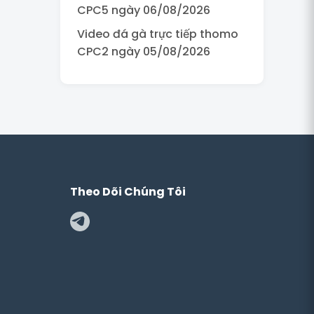
CPC5 ngày 06/08/2026
Video đá gà trực tiếp thomo
CPC2 ngày 05/08/2026
Theo Dõi Chúng Tôi