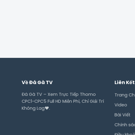
Về Đá Gà TV
Liên Kế
Đá Gà TV – Xem Trực Tiếp Thomo
Trang Ch
CPC1-CPC5 Full HD Miễn Phí, Chỉ Giải Trí
Video
Không Lag❤️.
Bài Viết
Chính sá
Điều kho