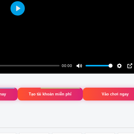
Play
00:00
Mute
Settin
P
nay
Tạo tài khoản miễn phí
Vào chơi ngay