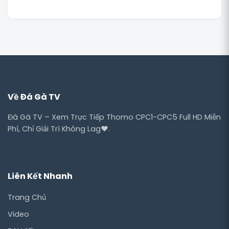
Về Đá Gà TV
Đá Gà TV – Xem Trực Tiếp Thomo CPC1-CPC5 Full HD Miễn
Phí, Chỉ Giải Trí Không Lag❤️.
Liên Kết Nhanh
Trang Chủ
Video