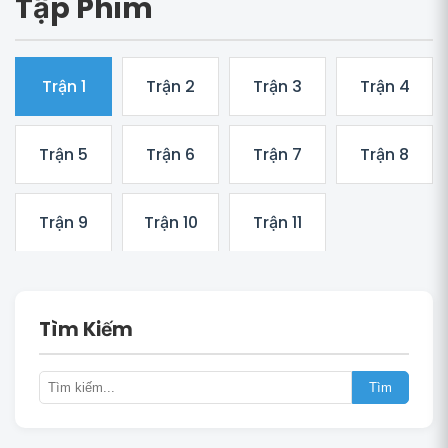
Tập Phim
Trận 1
Trận 2
Trận 3
Trận 4
Trận 5
Trận 6
Trận 7
Trận 8
Trận 9
Trận 10
Trận 11
Tìm Kiếm
Tìm