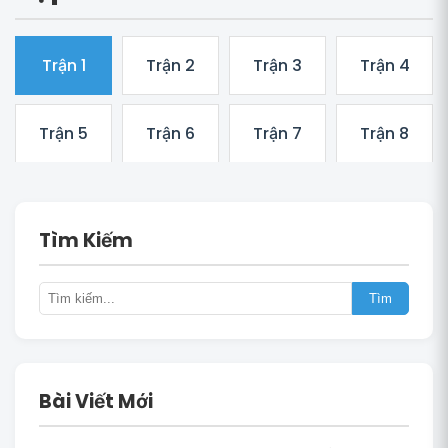
Trận 1
Trận 2
Trận 3
Trận 4
Trận 5
Trận 6
Trận 7
Trận 8
Tìm Kiếm
Tìm
Bài Viết Mới