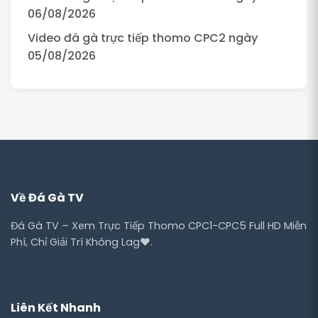
06/08/2026
Video đá gà trực tiếp thomo CPC2 ngày
05/08/2026
Về Đá Gà TV
Đá Gà TV – Xem Trực Tiếp Thomo CPC1-CPC5 Full HD Miễn
Phí, Chỉ Giải Trí Không Lag❤️.
Liên Kết Nhanh