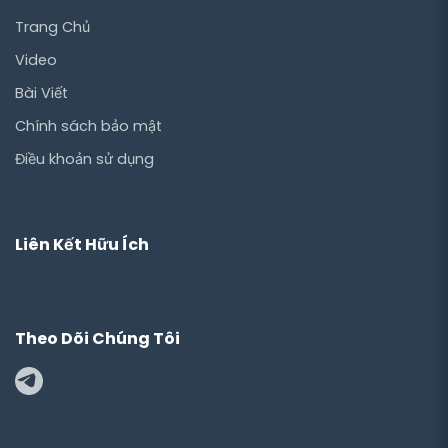
Trang Chủ
Video
Bài Viết
Chính sách bảo mật
Điều khoản sử dụng
Liên Kết Hữu Ích
Theo Dõi Chúng Tôi