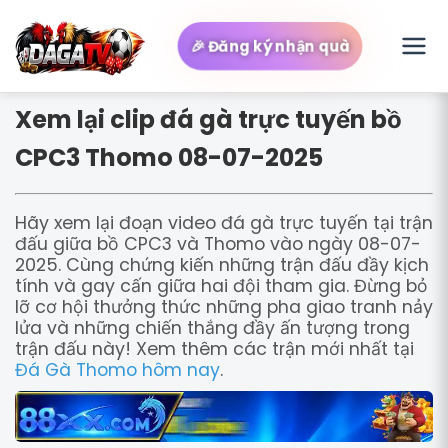
🎉 Đăng ký nhận quà
Xem lại clip đá gà trực tuyến bồ
CPC3 Thomo 08-07-2025
Hãy xem lại đoạn video đá gà trực tuyến tại trận
đấu giữa bồ CPC3 và Thomo vào ngày 08-07-
2025. Cùng chứng kiến những trận đấu đầy kịch
tính và gay cấn giữa hai đội tham gia. Đừng bỏ
lỡ cơ hội thưởng thức những pha giao tranh nảy
lửa và những chiến thắng đầy ấn tượng trong
trận đấu này! Xem thêm các trận mới nhất tại
Đá Gà Thomo hôm nay
.