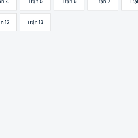
ận 4
Trận 5
Trận 6
Trận 7
Trậ
ận 12
Trận 13