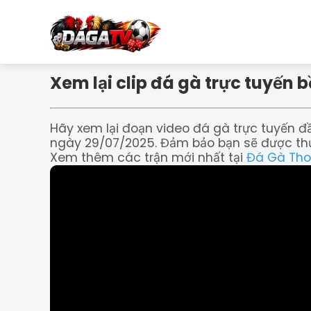
Xem lại clip đá gà trực tuyến
Hãy xem lại đoạn video đá gà trực tuyến đ
ngày 29/07/2025. Đảm bảo bạn sẽ được thư
Xem thêm các trận mới nhất tại
Đá Gà Th