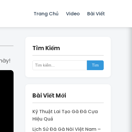
Trang Chủ
Video
Bài Viết
Tìm Kiếm
này!
Tìm
Bài Viết Mới
Kỹ Thuật Lai Tạo Gà Đá Cựa
Hiệu Quả
Lịch Sử Đá Gà Nòi Việt Nam –