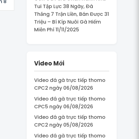
n 8
Tui Tập Lực 38 Ngày, Đá
Thắng 7 Trận Liền, Bán Được 31
Triệu – Bí Kíp Nuôi Gà Hiếm
Miễn Phí 11/11/2025
Video Mới
Video đá gà trực tiếp thomo
CPC2 ngày 06/08/2026
Video đá gà trực tiếp thomo
CPC5 ngày 06/08/2026
Video đá gà trực tiếp thomo
CPC2 ngày 05/08/2026
Video đá gà trực tiếp thomo