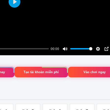
Play
00:00
Mute
Settin
P
nay
Tạo tài khoản miễn phí
Vào chơi ngay