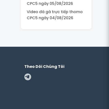
CPC5 ngày 05/08/2026
Video đá gà trực tiếp thomo
CPC5 ngày 04/08/2026
Theo Dõi Chúng Tôi