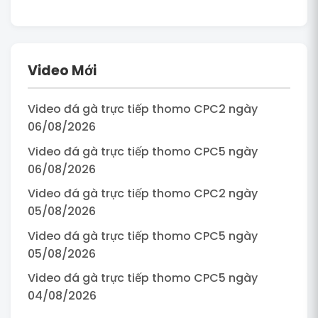
Video Mới
Video đá gà trực tiếp thomo CPC2 ngày
06/08/2026
Video đá gà trực tiếp thomo CPC5 ngày
06/08/2026
Video đá gà trực tiếp thomo CPC2 ngày
05/08/2026
Video đá gà trực tiếp thomo CPC5 ngày
05/08/2026
Video đá gà trực tiếp thomo CPC5 ngày
04/08/2026