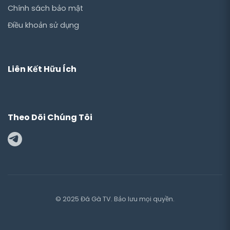
Chính sách bảo mật
Điều khoản sử dụng
Liên Kết Hữu Ích
Theo Dõi Chúng Tôi
© 2025 Đá Gà TV. Bảo lưu mọi quyền.