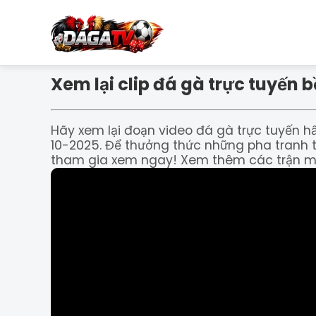
Xem lại clip đá gà trực tuyến
Hãy xem lại đoạn video đá gà trực tuyến h
10-2025. Để thưởng thức những pha tranh t
tham gia xem ngay! Xem thêm các trận mớ