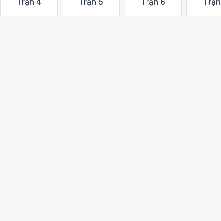
Trận 4
Trận 5
Trận 6
Trận