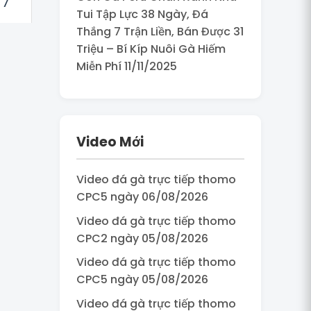
 7
Tui Tập Lực 38 Ngày, Đá
Thắng 7 Trận Liền, Bán Được 31
Triệu – Bí Kíp Nuôi Gà Hiếm
Miễn Phí 11/11/2025
Video Mới
Video đá gà trực tiếp thomo
CPC5 ngày 06/08/2026
Video đá gà trực tiếp thomo
CPC2 ngày 05/08/2026
Video đá gà trực tiếp thomo
CPC5 ngày 05/08/2026
Video đá gà trực tiếp thomo