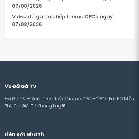
07/08/2026
Video đá gà trực tiếp thomo CPC5 ngày
07/08/2026
Về Đá Gà TV
Đá Gà TV – Xem Trực Tiếp Thomo CPC1-CPC5 Full HD Miễn
Phí, Chỉ Giải Trí Không Lag❤️.
Liên Kết Nhanh