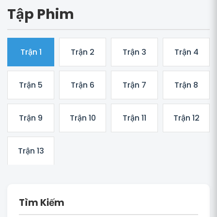
Tập Phim
Trận 1
Trận 2
Trận 3
Trận 4
Trận 5
Trận 6
Trận 7
Trận 8
Trận 9
Trận 10
Trận 11
Trận 12
Trận 13
Tìm Kiếm