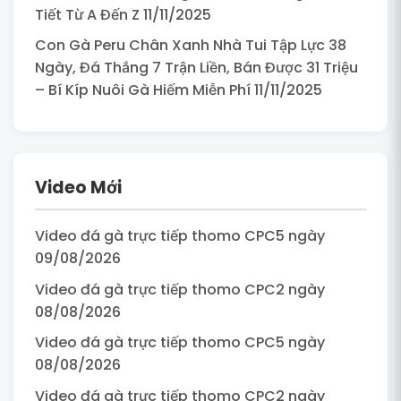
Tiết Từ A Đến Z 11/11/2025
Con Gà Peru Chân Xanh Nhà Tui Tập Lực 38
Ngày, Đá Thắng 7 Trận Liền, Bán Được 31 Triệu
– Bí Kíp Nuôi Gà Hiếm Miễn Phí 11/11/2025
Video Mới
Video đá gà trực tiếp thomo CPC5 ngày
09/08/2026
Video đá gà trực tiếp thomo CPC2 ngày
08/08/2026
Video đá gà trực tiếp thomo CPC5 ngày
08/08/2026
Video đá gà trực tiếp thomo CPC2 ngày