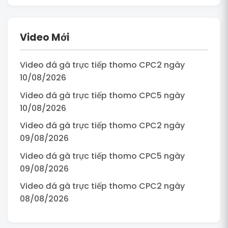
Video Mới
Video đá gà trực tiếp thomo CPC2 ngày
10/08/2026
Video đá gà trực tiếp thomo CPC5 ngày
10/08/2026
Video đá gà trực tiếp thomo CPC2 ngày
09/08/2026
Video đá gà trực tiếp thomo CPC5 ngày
09/08/2026
Video đá gà trực tiếp thomo CPC2 ngày
08/08/2026