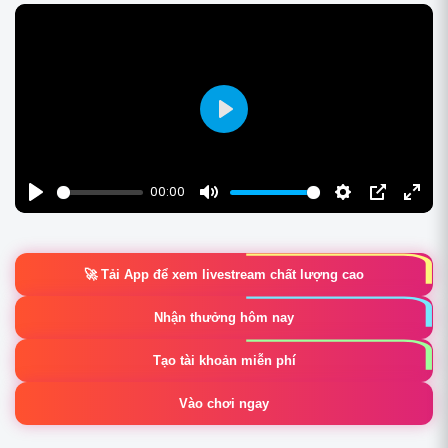
Play
00:00
Play
Mute
Settings
PIP
Ente
full
🚀 Tải App để xem livestream chất lượng cao
Nhận thưởng hôm nay
Tạo tài khoản miễn phí
Vào chơi ngay