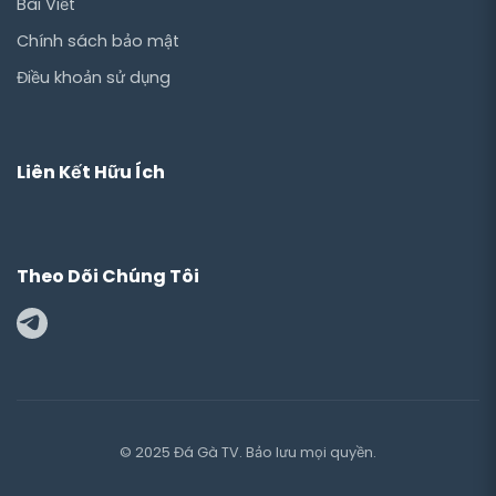
Bài Viết
Chính sách bảo mật
Điều khoản sử dụng
Liên Kết Hữu Ích
Theo Dõi Chúng Tôi
© 2025 Đá Gà TV. Bảo lưu mọi quyền.