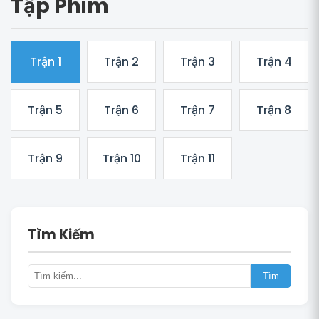
Tập Phim
Trận 1
Trận 2
Trận 3
Trận 4
Trận 5
Trận 6
Trận 7
Trận 8
Trận 9
Trận 10
Trận 11
Tìm Kiếm
Tìm