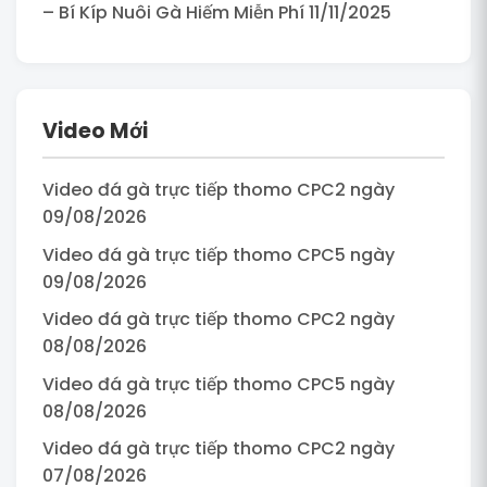
– Bí Kíp Nuôi Gà Hiếm Miễn Phí 11/11/2025
Video Mới
Video đá gà trực tiếp thomo CPC2 ngày
09/08/2026
Video đá gà trực tiếp thomo CPC5 ngày
09/08/2026
Video đá gà trực tiếp thomo CPC2 ngày
08/08/2026
Video đá gà trực tiếp thomo CPC5 ngày
08/08/2026
Video đá gà trực tiếp thomo CPC2 ngày
07/08/2026