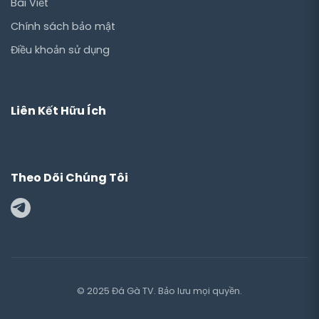
Bài Viết
Chính sách bảo mật
Điều khoản sử dụng
Liên Kết Hữu Ích
Theo Dõi Chúng Tôi
© 2025 Đá Gà TV. Bảo lưu mọi quyền.