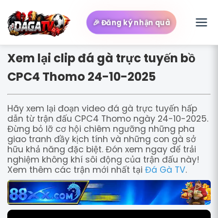
🎉 Đăng ký nhận quà
Xem lại clip đá gà trực tuyến bồ
CPC4 Thomo 24-10-2025
Hãy xem lại đoạn video đá gà trực tuyến hấp
dẫn từ trận đấu CPC4 Thomo ngày 24-10-2025.
Đừng bỏ lỡ cơ hội chiêm ngưỡng những pha
giao tranh đầy kịch tính và những con gà sở
hữu khả năng đặc biệt. Đón xem ngay để trải
nghiệm không khí sôi động của trận đấu này!
Xem thêm các trận mới nhất tại
Đá Gà TV
.